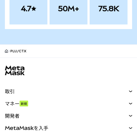
4.7
50M+
75.8K
PLU/CTX
MetaMaskサイトフッター
取引
スワップ
マネー
新規
予測
新規
購入
開発者
パーペチュアル
新規
カード
ドキュメントを表示
MetaMaskを入手
RWA
mUSD
新規
ダッシュボード
トランザクションシールド