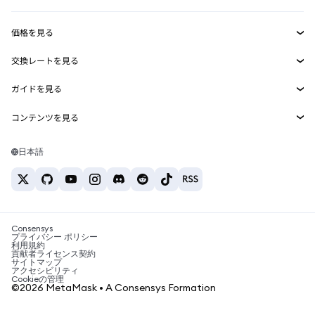
収益化
Smart Accounts Kit
Agent Wallet
新規
価格を見る
埋め込みウォレット
Snaps
ビットコインの価格
交換レートを見る
MetaMask Connect
イーサリアムの価格
報酬
新規
BTC→USD
Solanaの価格
ガイドを見る
Snaps
セキュリティ
ETH→USD
BTCの購入
Shiba Inuの価格
USDT→INR
コンテンツを見る
Web3サービス
サポート
ETHの購入
Pepeの価格
ビットコインウォレット
BTC→USDT
SOLの購入
キャリア
Tetherの価格
Solanaウォレット
日本語
BTC→INR
PEPEの購入
お問い合わせ
USDCの価格
おすすめの暗号資産カード
ETH→USDT
USDTの購入
Chanlinkの価格
おすすめのモバイル暗号資産ウォレット
USDT→PHP
USDCの購入
Polymarketとは？
BTC→EUR
SHIBの購入
Consensys
税制関連ニュース
プライバシー ポリシー
利用規約
BNBの購入
貢献者ライセンス契約
暗号資産の購入方法は？
サイトマップ
アクセシビリティ
ビットコインを売るには？
Cookieの管理
©2026 MetaMask • A Consensys Formation