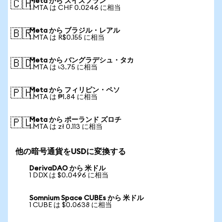
Meta から スイスフラン
🇨🇭
1 MTA は CHF 0.0246 に相当
Meta から ブラジル・レアル
🇧🇷
1 MTA は R$0.155 に相当
Meta から バングラデシュ・タカ
🇧🇩
1 MTA は ৳3.75 に相当
Meta から フィリピン・ペソ
🇵🇭
1 MTA は ₱1.84 に相当
Meta から ポーランド ズロチ
🇵🇱
1 MTA は zł 0.113 に相当
他の暗号通貨をUSDに変換する
DerivaDAO から 米ドル
1 DDX は $0.0496 に相当
Somnium Space CUBEs から 米ドル
1 CUBE は $0.0638 に相当