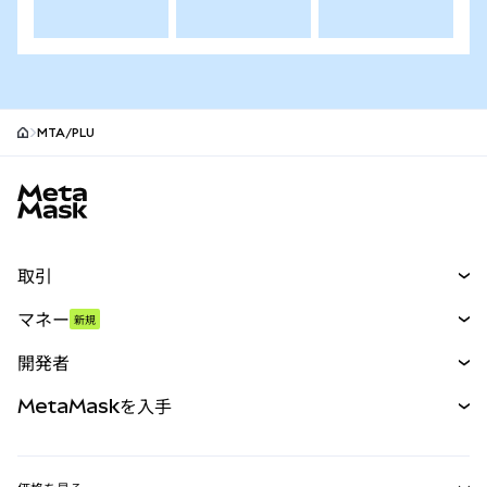
MTA/PLU
MetaMaskサイトフッター
取引
スワップ
マネー
新規
予測
新規
購入
開発者
パーペチュアル
新規
カード
ドキュメントを表示
MetaMaskを入手
RWA
mUSD
新規
ダッシュボード
トランザクションシールド
収益化
Smart Accounts Kit
Agent Wallet
新規