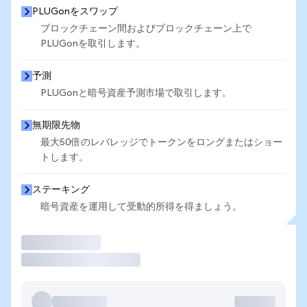
PLUGonをスワップ
ブロックチェーン間およびブロックチェーン上で
PLUGonを取引します。
予測
PLUGonと暗号資産予測市場で取引します。
無期限先物
最大50倍のレバレッジでトークンをロングまたはショー
トします。
ステーキング
暗号資産を運用して受動的所得を得ましょう。
取引