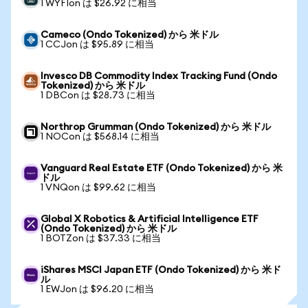
1 WYFIon は $26.92 に相当
Cameco (Ondo Tokenized) から 米ドル
1 CCJon は $95.89 に相当
Invesco DB Commodity Index Tracking Fund (Ondo
Tokenized) から 米ドル
1 DBCon は $28.73 に相当
Northrop Grumman (Ondo Tokenized) から 米ドル
1 NOCon は $568.14 に相当
Vanguard Real Estate ETF (Ondo Tokenized) から 米
ドル
1 VNQon は $99.62 に相当
Global X Robotics & Artificial Intelligence ETF
(Ondo Tokenized) から 米ドル
1 BOTZon は $37.33 に相当
iShares MSCI Japan ETF (Ondo Tokenized) から 米ド
ル
1 EWJon は $96.20 に相当