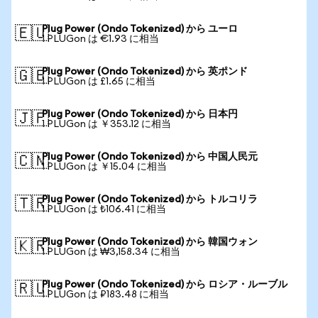
Plug Power (Ondo Tokenized) から ユーロ
🇪🇺
1 PLUGon は €1.93 に相当
Plug Power (Ondo Tokenized) から 英ポンド
🇬🇧
1 PLUGon は £1.65 に相当
Plug Power (Ondo Tokenized) から 日本円
🇯🇵
1 PLUGon は ￥353.12 に相当
Plug Power (Ondo Tokenized) から 中国人民元
🇨🇳
1 PLUGon は ￥15.04 に相当
Plug Power (Ondo Tokenized) から トルコリラ
🇹🇷
1 PLUGon は ₺106.41 に相当
Plug Power (Ondo Tokenized) から 韓国ウォン
🇰🇷
1 PLUGon は ₩3,158.34 に相当
Plug Power (Ondo Tokenized) から ロシア・ルーブル
🇷🇺
1 PLUGon は ₽183.48 に相当