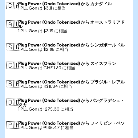
Plug Power (Ondo Tokenized) から カナダドル
🇨🇦
1 PLUGon は $3.11 に相当
Plug Power (Ondo Tokenized) から オーストラリアド
🇦🇺
ル
1 PLUGon は $3.15 に相当
Plug Power (Ondo Tokenized) から シンガポールドル
🇸🇬
1 PLUGon は $2.85 に相当
Plug Power (Ondo Tokenized) から スイスフラン
🇨🇭
1 PLUGon は CHF 1.80 に相当
Plug Power (Ondo Tokenized) から ブラジル・レアル
🇧🇷
1 PLUGon は R$11.34 に相当
Plug Power (Ondo Tokenized) から バングラデシュ・
🇧🇩
タカ
1 PLUGon は ৳275.30 に相当
Plug Power (Ondo Tokenized) から フィリピン・ペソ
🇵🇭
1 PLUGon は ₱135.47 に相当