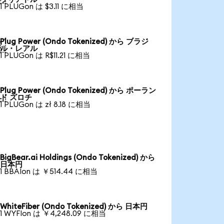
1 PLUGon は $3.11 に相当
Plug Power (Ondo Tokenized) から ブラジ

ル・レアル
1 PLUGon は R$11.21 に相当
Plug Power (Ondo Tokenized) から ポーラン

ド ズロチ
1 PLUGon は zł 8.18 に相当
BigBear.ai Holdings (Ondo Tokenized) から
日本円
1 BBAIon は ￥514.44 に相当
WhiteFiber (Ondo Tokenized) から 日本円
1 WYFIon は ￥4,248.09 に相当