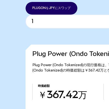
PLUGONをJPYにスワップ
Plug Power (Ondo Tok
Plug Power (Ondo Tokenized)の現行価
(Ondo Tokenized)の時価総額は￥367.42
時価総額
￥367.42万