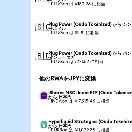
1 PLUGon は ₽180.98 に相当
Plug Power (Ondo Tokenized) から 
🇸🇬
ールドル
1 PLUGon は $2.81 に相当
Plug Power (Ondo Tokenized) から 
🇧🇩
デシュ・タカ
1 PLUGon は ৳271.52 に相当
他のRWAをJPYに変換
iShares MSCI India ETF (Ondo Tokeniz
から 日本円
1 INDAon は ￥7,915.46 に相当
Hyperliquid Strategies (Ondo Tokenize
から 日本円
1 PURRon は ￥1,079.38 に相当