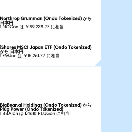
Northrop Grumman (Ondo Tokenized) から
日本円
1 NOCon は ￥89,238.27 に相当
iShares MSCI Japan ETF (Ondo Tokenized)
から 日本円
1 EWJon は ￥15,251.77 に相当
BigBear.ai Holdings (Ondo Tokenized) から
Plug Power (Ondo Tokenized)
1 BBAIon は 1.4818 PLUGon に相当