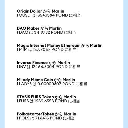
Origin Dollar から Marlin
1 OUSD は 1354.1384 POND に相当
DAO Maker から Marlin
1 DAO は 34.8782 POND に相当
Magic Internet Money Ethereum から Marlin
1 MIM は 137.7067 POND に相当
Inverse Finance から Marlin
1 INV は 12466.8004 POND に相当
Milady Meme Coin から Marlin
1 LADYS は 0.00000807 POND に相当
STASIS EURS Token から Marlin
1 EURS は 1639.6553 POND に相当
PolkastarterToken から Marlin
1 POLS は 71.8413 POND に相当