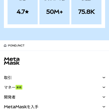
4.7
50M+
75.8K
POND/NCT
MetaMaskサイトフッター
取引
スワップ
マネー
新規
予測
新規
購入
開発者
パーペチュアル
新規
カード
ドキュメントを表示
MetaMaskを入手
RWA