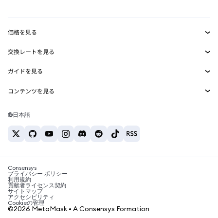
mUSD
新規
ダッシュボード
トランザクションシールド
収益化
Smart Accounts Kit
Agent Wallet
新規
価格を見る
埋め込みウォレット
Snaps
ビットコインの価格
交換レートを見る
MetaMask Connect
イーサリアムの価格
報酬
新規
BTC→USD
Solanaの価格
ガイドを見る
Snaps
セキュリティ
ETH→USD
BTCの購入
Shiba Inuの価格
USDT→INR
コンテンツを見る
Web3サービス
サポート
ETHの購入
Pepeの価格
ビットコインウォレット
BTC→USDT
SOLの購入
キャリア
Tetherの価格
Solanaウォレット
日本語
BTC→INR
PEPEの購入
お問い合わせ
USDCの価格
おすすめの暗号資産カード
ETH→USDT
USDTの購入
Chanlinkの価格
おすすめのモバイル暗号資産ウォレット
USDT→PHP
USDCの購入
Polymarketとは？
BTC→EUR
SHIBの購入
Consensys
税制関連ニュース
プライバシー ポリシー
利用規約
BNBの購入
貢献者ライセンス契約
暗号資産の購入方法は？
サイトマップ
アクセシビリティ
ビットコインを売るには？
Cookieの管理
©2026 MetaMask • A Consensys Formation