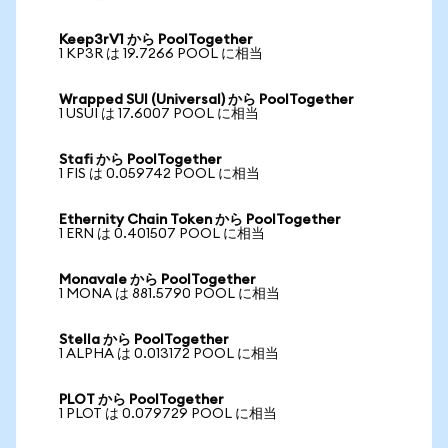
Keep3rV1 から PoolTogether
1 KP3R は 19.7266 POOL に相当
Wrapped SUI (Universal) から PoolTogether
1 USUI は 17.6007 POOL に相当
Stafi から PoolTogether
1 FIS は 0.059742 POOL に相当
Ethernity Chain Token から PoolTogether
1 ERN は 0.401507 POOL に相当
Monavale から PoolTogether
1 MONA は 881.5790 POOL に相当
Stella から PoolTogether
1 ALPHA は 0.013172 POOL に相当
PLOT から PoolTogether
1 PLOT は 0.079729 POOL に相当