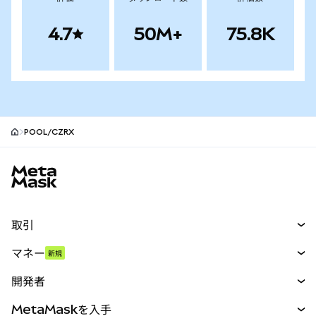
4.7
50M+
75.8K
POOL/CZRX
MetaMaskサイトフッター
取引
スワップ
マネー
新規
予測
新規
購入
開発者
パーペチュアル
新規
カード
ドキュメントを表示
MetaMaskを入手
RWA