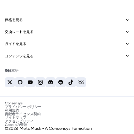
mUSD
新規
ダッシュボード
トランザクションシールド
収益化
Smart Accounts Kit
Agent Wallet
新規
価格を見る
埋め込みウォレット
Snaps
ビットコインの価格
交換レートを見る
MetaMask Connect
イーサリアムの価格
報酬
新規
BTC→USD
Solanaの価格
ガイドを見る
Snaps
セキュリティ
ETH→USD
BTCの購入
Shiba Inuの価格
USDT→INR
コンテンツを見る
Web3サービス
サポート
ETHの購入
Pepeの価格
ビットコインウォレット
BTC→USDT
SOLの購入
キャリア
Tetherの価格
Solanaウォレット
日本語
BTC→INR
PEPEの購入
お問い合わせ
USDCの価格
おすすめの暗号資産カード
ETH→USDT
USDTの購入
Chanlinkの価格
おすすめのモバイル暗号資産ウォレット
USDT→PHP
USDCの購入
Polymarketとは？
BTC→EUR
SHIBの購入
Consensys
税制関連ニュース
プライバシー ポリシー
利用規約
BNBの購入
貢献者ライセンス契約
暗号資産の購入方法は？
サイトマップ
アクセシビリティ
ビットコインを売るには？
Cookieの管理
©2026 MetaMask • A Consensys Formation