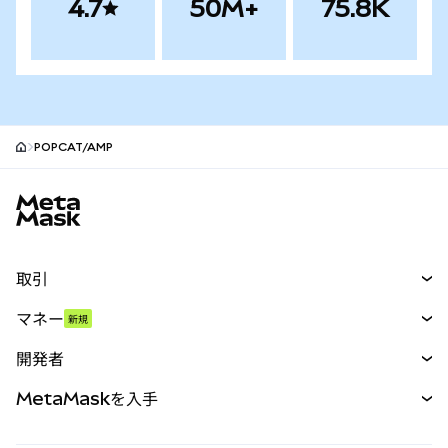
4.7
50M+
75.8K
POPCAT/AMP
MetaMaskサイトフッター
取引
スワップ
マネー
新規
予測
新規
購入
開発者
パーペチュアル
新規
カード
ドキュメントを表示
MetaMaskを入手
RWA
mUSD
新規
ダッシュボード
トランザクションシールド
収益化