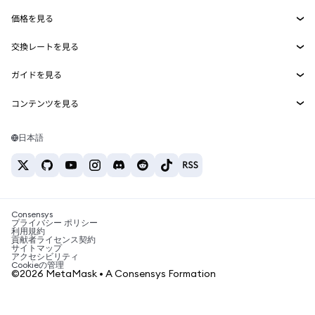
Smart Accounts Kit
Agent Wallet
新規
価格を見る
埋め込みウォレット
Snaps
ビットコインの価格
交換レートを見る
MetaMask Connect
イーサリアムの価格
報酬
新規
BTC→USD
Solanaの価格
ガイドを見る
Snaps
セキュリティ
ETH→USD
BTCの購入
Shiba Inuの価格
USDT→INR
コンテンツを見る
Web3サービス
サポート
ETHの購入
Pepeの価格
ビットコインウォレット
BTC→USDT
SOLの購入
キャリア
Tetherの価格
Solanaウォレット
日本語
BTC→INR
PEPEの購入
お問い合わせ
USDCの価格
おすすめの暗号資産カード
ETH→USDT
USDTの購入
Chanlinkの価格
おすすめのモバイル暗号資産ウォレット
USDT→PHP
USDCの購入
Polymarketとは？
BTC→EUR
SHIBの購入
Consensys
税制関連ニュース
プライバシー ポリシー
利用規約
BNBの購入
貢献者ライセンス契約
暗号資産の購入方法は？
サイトマップ
アクセシビリティ
ビットコインを売るには？
Cookieの管理
©2026 MetaMask • A Consensys Formation