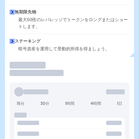
無期限先物
最大50倍のレバレッジでトークンをロングまたはショー
トします。
ステーキング
暗号資産を運用して受動的所得を得ましょう。
取引
15分
30分
1時間
4時間
1日