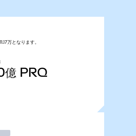
11.17万となります。
量
10億
PRQ