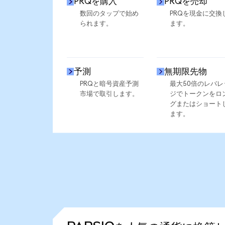
PRQを購入
PRQを売却
数回のタップで始め
PRQを現金に交換
られます。
ます。
予測
無期限先物
PRQと暗号資産予測
最大50倍のレバレ
市場で取引します。
ジでトークンをロ
グまたはショート
ます。