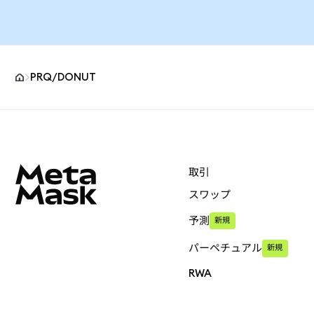
PRQ/DONUT
MetaMaskサイトフッター
取引
スワップ
予測
新規
パーペチュアル
新規
RWA