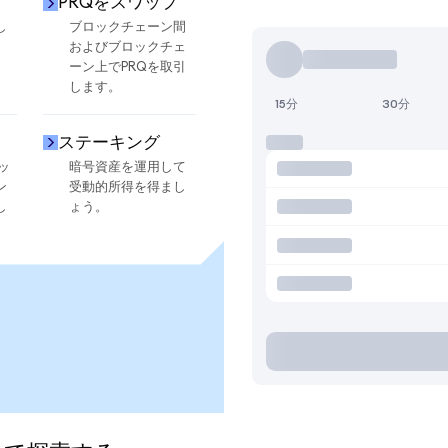
PRQをスワップ
し
ブロックチェーン間
およびブロックチェ
ーン上でPRQを取引
します。
15分
30分
ステーキング
ッ
暗号資産を運用して
ン
受動的所得を得まし
し
ょう。