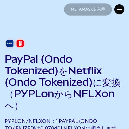
METAMASKを入手
METAMASKを入手
PayPal (Ondo
Tokenized)をNetflix
(Ondo Tokenized)に変換
（PYPLonからNFLXon
へ）
PYPLON/NFLXON：1 PAYPAL (ONDO
TOKENIZED)は0.078401 NFLXONに相当します