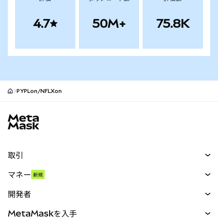
4.7
50M+
75.8K
PYPLon/NFLXon
MetaMaskサイトフッター
取引
スワップ
マネー
新規
予測
新規
購入
開発者
パーペチュアル
新規
カード
ドキュメントを表示
MetaMaskを入手
RWA