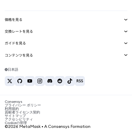
mUSD
新規
ダッシュボード
トランザクションシールド
収益化
Smart Accounts Kit
Agent Wallet
新規
価格を見る
埋め込みウォレット
Snaps
ビットコインの価格
交換レートを見る
MetaMask Connect
イーサリアムの価格
報酬
新規
BTC→USD
Solanaの価格
ガイドを見る
Snaps
セキュリティ
ETH→USD
BTCの購入
Shiba Inuの価格
USDT→INR
コンテンツを見る
Web3サービス
サポート
ETHの購入
Pepeの価格
ビットコインウォレット
BTC→USDT
SOLの購入
キャリア
Tetherの価格
Solanaウォレット
日本語
BTC→INR
PEPEの購入
お問い合わせ
USDCの価格
おすすめの暗号資産カード
ETH→USDT
USDTの購入
Chanlinkの価格
おすすめのモバイル暗号資産ウォレット
USDT→PHP
USDCの購入
Polymarketとは？
BTC→EUR
SHIBの購入
Consensys
税制関連ニュース
プライバシー ポリシー
利用規約
BNBの購入
貢献者ライセンス契約
暗号資産の購入方法は？
サイトマップ
アクセシビリティ
ビットコインを売るには？
Cookieの管理
©2026 MetaMask • A Consensys Formation