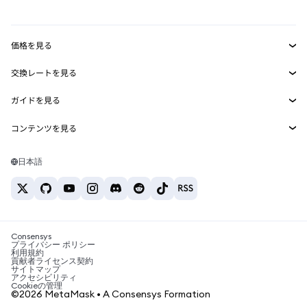
mUSD
新規
ダッシュボード
トランザクションシールド
収益化
Smart Accounts Kit
Agent Wallet
新規
価格を見る
埋め込みウォレット
Snaps
ビットコインの価格
交換レートを見る
MetaMask Connect
イーサリアムの価格
報酬
新規
BTC→USD
Solanaの価格
ガイドを見る
Snaps
セキュリティ
ETH→USD
BTCの購入
Shiba Inuの価格
USDT→INR
コンテンツを見る
Web3サービス
サポート
ETHの購入
Pepeの価格
ビットコインウォレット
BTC→USDT
SOLの購入
キャリア
Tetherの価格
Solanaウォレット
日本語
BTC→INR
PEPEの購入
お問い合わせ
USDCの価格
おすすめの暗号資産カード
ETH→USDT
USDTの購入
Chanlinkの価格
おすすめのモバイル暗号資産ウォレット
USDT→PHP
USDCの購入
Polymarketとは？
BTC→EUR
SHIBの購入
Consensys
税制関連ニュース
プライバシー ポリシー
利用規約
BNBの購入
貢献者ライセンス契約
暗号資産の購入方法は？
サイトマップ
アクセシビリティ
ビットコインを売るには？
Cookieの管理
©2026 MetaMask • A Consensys Formation