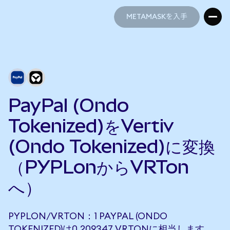
METAMASKを入手
METAMASKを入手
PayPal (Ondo
Tokenized)をVertiv
(Ondo Tokenized)に変換
（PYPLonからVRTon
へ）
PYPLON/VRTON：1 PAYPAL (ONDO
TOKENIZED)は0.209347 VRTONに相当します