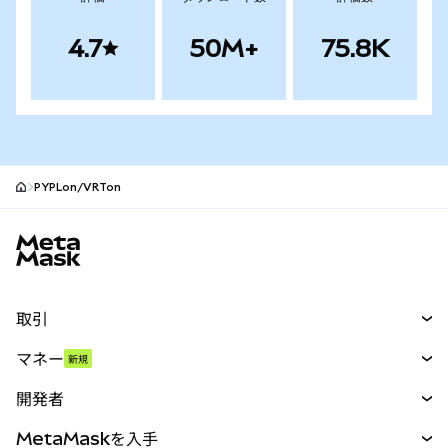
4.7
50M+
75.8K
PYPLon/VRTon
MetaMaskサイトフッター
取引
スワップ
マネー
新規
予測
新規
購入
開発者
パーペチュアル
新規
カード
ドキュメントを表示
MetaMaskを入手
RWA