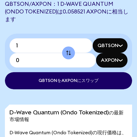
QBTSON/AXPON：1 D-WAVE QUANTUM
(ONDO TOKENIZED)は0.058521 AXPONに相当し
ます
QBTSON
AXPON
QBTSONをAXPONにスワップ
D-Wave Quantum (Ondo Tokenized)の最新
市場情報
D-Wave Quantum (Ondo Tokenized)の現行価格は、