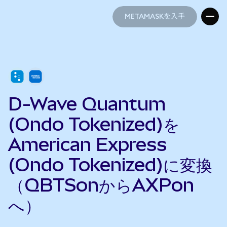
METAMASKを入手
METAMASKを入手
D-Wave Quantum
(Ondo Tokenized)を
American Express
(Ondo Tokenized)に変換
（QBTSonからAXPon
へ）