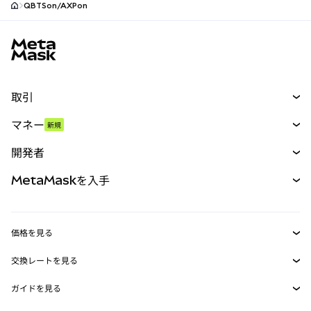
QBTSon/AXPon
MetaMaskサイトフッター
取引
スワップ
マネー
新規
予測
新規
購入
開発者
パーペチュアル
新規
カード
ドキュメントを表示
MetaMaskを入手
RWA
mUSD
新規
ダッシュボード
トランザクションシールド
収益化
Smart Accounts Kit
Agent Wallet
新規
価格を見る
埋め込みウォレット
Snaps
ビットコインの価格
交換レートを見る
MetaMask Connect
イーサリアムの価格
報酬
新規
BTC→USD
Solanaの価格
ガイドを見る
Snaps
セキュリティ
ETH→USD
BTCの購入
Shiba Inuの価格