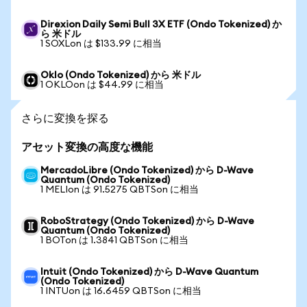
Direxion Daily Semi Bull 3X ETF (Ondo Tokenized) か
ら 米ドル
1 SOXLon は $133.99 に相当
Oklo (Ondo Tokenized) から 米ドル
1 OKLOon は $44.99 に相当
さらに変換を探る
アセット変換の高度な機能
MercadoLibre (Ondo Tokenized) から D-Wave
Quantum (Ondo Tokenized)
1 MELIon は 91.5275 QBTSon に相当
RoboStrategy (Ondo Tokenized) から D-Wave
Quantum (Ondo Tokenized)
1 BOTon は 1.3841 QBTSon に相当
Intuit (Ondo Tokenized) から D-Wave Quantum
(Ondo Tokenized)
1 INTUon は 16.6459 QBTSon に相当