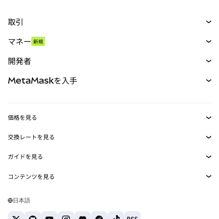
取引
スワップ
マネー
新規
予測
新規
購入
開発者
パーペチュアル
新規
カード
ドキュメントを表示
MetaMaskを入手
RWA
mUSD
新規
ダッシュボード
トランザクションシールド
収益化
Smart Accounts Kit
Agent Wallet
新規
価格を見る
埋め込みウォレット
Snaps
ビットコインの価格
交換レートを見る
MetaMask Connect
イーサリアムの価格
報酬
新規
BTC→USD
Solanaの価格
ガイドを見る
Snaps
セキュリティ
ETH→USD
BTCの購入
Shiba Inuの価格
USDT→INR
コンテンツを見る
Web3サービス
サポート
ETHの購入
Pepeの価格
ビットコインウォレット
BTC→USDT
SOLの購入
キャリア
Tetherの価格
Solanaウォレット
日本語
BTC→INR
PEPEの購入
お問い合わせ
USDCの価格
おすすめの暗号資産カード