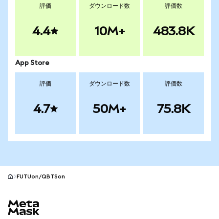
評価
ダウンロード数
評価数
4.4
10M+
483.8K
App Store
評価
ダウンロード数
評価数
4.7
50M+
75.8K
FUTUon/QBTSon
MetaMaskサイトフッター