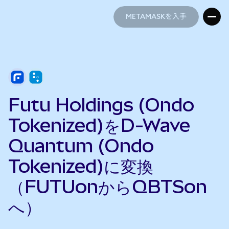
METAMASKを入手
METAMASKを入手
Futu Holdings (Ondo
Tokenized)をD-Wave
Quantum (Ondo
Tokenized)に変換
（FUTUonからQBTSon
へ）