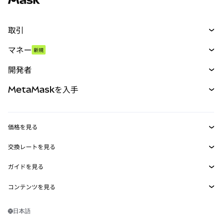
取引
スワップ
マネー
新規
予測
新規
購入
開発者
パーペチュアル
新規
カード
ドキュメントを表示
MetaMaskを入手
RWA
mUSD
新規
ダッシュボード
トランザクションシールド
収益化
Smart Accounts Kit
Agent Wallet
新規
価格を見る
埋め込みウォレット
Snaps
ビットコインの価格
交換レートを見る
MetaMask Connect
イーサリアムの価格
報酬
新規
BTC→USD
Solanaの価格
ガイドを見る
Snaps
セキュリティ
ETH→USD
BTCの購入
Shiba Inuの価格
USDT→INR
コンテンツを見る
Web3サービス
サポート
ETHの購入
Pepeの価格
ビットコインウォレット
BTC→USDT
SOLの購入
キャリア
Tetherの価格
Solanaウォレット
日本語
BTC→INR
PEPEの購入