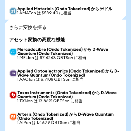
Applied Materials (Ondo Tokenized) から 米ドル
1 AMATon は $539.40 に相当
さらに変換を探る
アセット変換の高度な機能
MercadoLibre (Ondo Tokenized) から D-Wave
Quantum (Ondo Tokenized)
1 MELIon は 87.6263 QBTSon に相当
Applied Optoelectronics (Ondo Tokenized) から D-
Wave Quantum (Ondo Tokenized)
1 AAOIon は 6.7108 QBTSon に相当
Texas Instruments (Ondo Tokenized) から D-Wave
Quantum (Ondo Tokenized)
1 TXNon は 13.8691 QBTSon に相当
Arteris (Ondo Tokenized) から D-Wave Quantum
(Ondo Tokenized)
1 AIPon は 1.4679 QBTSon に相当