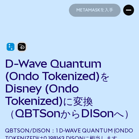
METAMASKを入手
METAMASKを入手
D-Wave Quantum
(Ondo Tokenized)を
Disney (Ondo
Tokenized)に変換
（QBTSonからDISonへ）
QBTSON/DISON：1 D-WAVE QUANTUM (ONDO
TOKENIZED)は0.198163 DISONに相当します