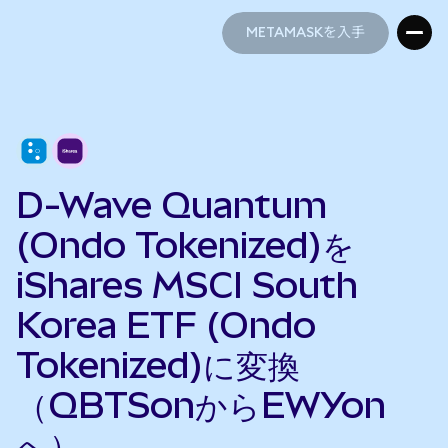
METAMASKを入手
METAMASKを入手
D-Wave Quantum
(Ondo Tokenized)を
iShares MSCI South
Korea ETF (Ondo
Tokenized)に変換
（QBTSonからEWYon
へ）