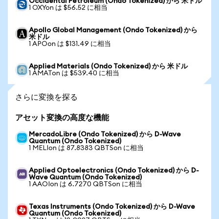
Occidental Petroleum (Ondo Tokenized) から 米ドル
1 OXYon は $56.52 に相当
Apollo Global Management (Ondo Tokenized) から
米ドル
1 APOon は $131.49 に相当
Applied Materials (Ondo Tokenized) から 米ドル
1 AMATon は $539.40 に相当
さらに変換を探る
アセット変換の高度な機能
MercadoLibre (Ondo Tokenized) から D-Wave
Quantum (Ondo Tokenized)
1 MELIon は 87.8383 QBTSon に相当
Applied Optoelectronics (Ondo Tokenized) から D-
Wave Quantum (Ondo Tokenized)
1 AAOIon は 6.7270 QBTSon に相当
Texas Instruments (Ondo Tokenized) から D-Wave
Quantum (Ondo Tokenized)