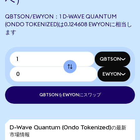
QBTSON/EWYON：1 D-WAVE QUANTUM
(ONDO TOKENIZED)は0.124608 EWYONに相当し
ます
QBTSON
EWYON
QBTSONをEWYONにスワップ
D-Wave Quantum (Ondo Tokenized)の最新
市場情報