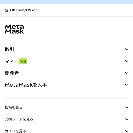
QBTSon/EWYon
MetaMaskサイトフッター
取引
スワップ
マネー
新規
予測
新規
購入
開発者
パーペチュアル
新規
カード
ドキュメントを表示
MetaMaskを入手
RWA
mUSD
新規
ダッシュボード
トランザクションシールド
収益化
Smart Accounts Kit
Agent Wallet
新規
価格を見る
埋め込みウォレット
Snaps
ビットコインの価格
交換レートを見る
MetaMask Connect
イーサリアムの価格
報酬
新規
BTC→USD
Solanaの価格
ガイドを見る
Snaps