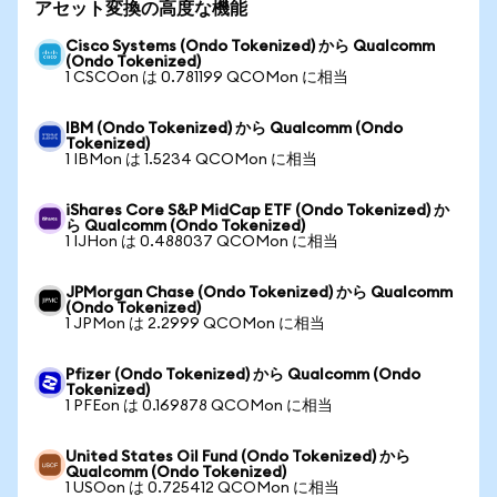
アセット変換の高度な機能
Cisco Systems (Ondo Tokenized) から Qualcomm
(Ondo Tokenized)
1 CSCOon は 0.781199 QCOMon に相当
IBM (Ondo Tokenized) から Qualcomm (Ondo
Tokenized)
1 IBMon は 1.5234 QCOMon に相当
iShares Core S&P MidCap ETF (Ondo Tokenized) か
ら Qualcomm (Ondo Tokenized)
1 IJHon は 0.488037 QCOMon に相当
JPMorgan Chase (Ondo Tokenized) から Qualcomm
(Ondo Tokenized)
1 JPMon は 2.2999 QCOMon に相当
Pfizer (Ondo Tokenized) から Qualcomm (Ondo
Tokenized)
1 PFEon は 0.169878 QCOMon に相当
United States Oil Fund (Ondo Tokenized) から
Qualcomm (Ondo Tokenized)
1 USOon は 0.725412 QCOMon に相当