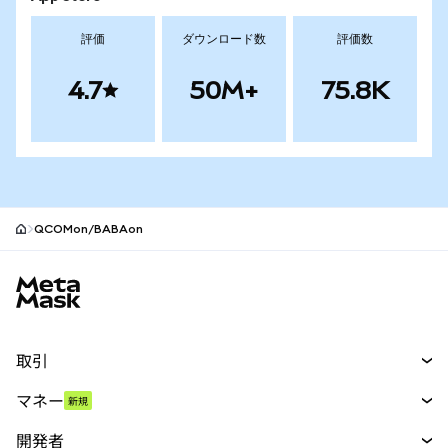
評価
ダウンロード数
評価数
4.7
50M+
75.8K
QCOMon/BABAon
MetaMaskサイトフッター
取引
スワップ
マネー
新規
予測
新規
購入
開発者