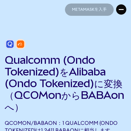
METAMASKを入手
METAMASKを入手
Qualcomm (Ondo
Tokenized)をAlibaba
(Ondo Tokenized)に変換
（QCOMonからBABAon
へ）
QCOMON/BABAON：1 QUALCOMM (ONDO
TOKENIZED)は1.2411 BABAONに相当します