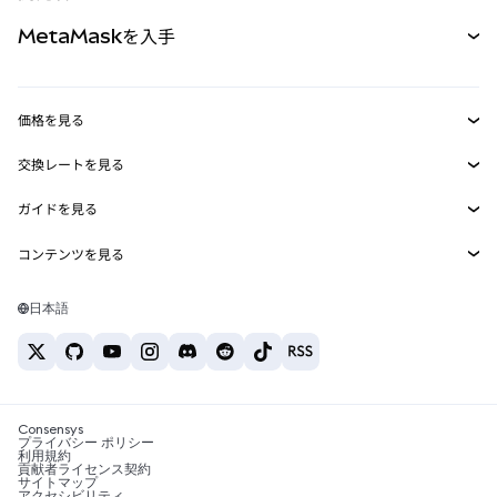
パーペチュアル
新規
カード
ドキュメントを表示
MetaMaskを入手
RWA
mUSD
新規
ダッシュボード
トランザクションシールド
収益化
Smart Accounts Kit
Agent Wallet
新規
価格を見る
埋め込みウォレット
Snaps
ビットコインの価格
交換レートを見る
MetaMask Connect
イーサリアムの価格
報酬
新規
BTC→USD
Solanaの価格
ガイドを見る
Snaps
セキュリティ
ETH→USD
BTCの購入
Shiba Inuの価格
USDT→INR
コンテンツを見る
Web3サービス
サポート
ETHの購入
Pepeの価格
ビットコインウォレット
BTC→USDT
SOLの購入
キャリア
Tetherの価格
Solanaウォレット
日本語
BTC→INR
PEPEの購入
お問い合わせ
USDCの価格
おすすめの暗号資産カード
ETH→USDT
USDTの購入
Chanlinkの価格
おすすめのモバイル暗号資産ウォレット
USDT→PHP
USDCの購入
Polymarketとは？
BTC→EUR
SHIBの購入
Consensys
税制関連ニュース
プライバシー ポリシー
利用規約
BNBの購入
貢献者ライセンス契約
暗号資産の購入方法は？
サイトマップ
アクセシビリティ