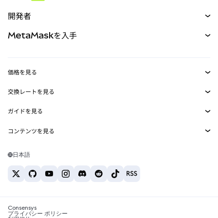
予測
新規
購入
開発者
パーペチュアル
新規
カード
ドキュメントを表示
MetaMaskを入手
RWA
mUSD
新規
ダッシュボード
トランザクションシールド
収益化
Smart Accounts Kit
Agent Wallet
新規
価格を見る
埋め込みウォレット
Snaps
ビットコインの価格
交換レートを見る
MetaMask Connect
イーサリアムの価格
報酬
新規
BTC→USD
Solanaの価格
ガイドを見る
Snaps
セキュリティ
ETH→USD
BTCの購入
Shiba Inuの価格
USDT→INR
コンテンツを見る
Web3サービス
サポート
ETHの購入
Pepeの価格
ビットコインウォレット
BTC→USDT
SOLの購入
キャリア
Tetherの価格
Solanaウォレット
日本語
BTC→INR
PEPEの購入
お問い合わせ
USDCの価格
おすすめの暗号資産カード
ETH→USDT
USDTの購入
Chanlinkの価格
おすすめのモバイル暗号資産ウォレット
USDT→PHP
USDCの購入
Polymarketとは？
BTC→EUR
SHIBの購入
Consensys
税制関連ニュース
プライバシー ポリシー