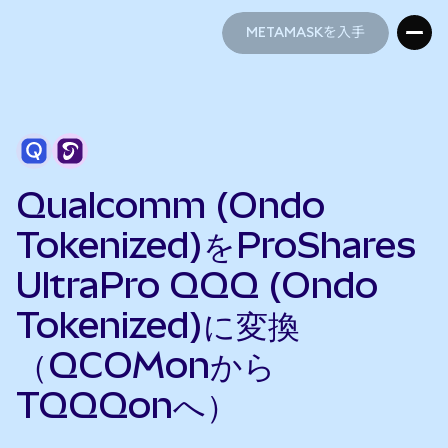
METAMASKを入手
METAMASKを入手
Qualcomm (Ondo
Tokenized)をProShares
UltraPro QQQ (Ondo
Tokenized)に変換
（QCOMonから
TQQQonへ）