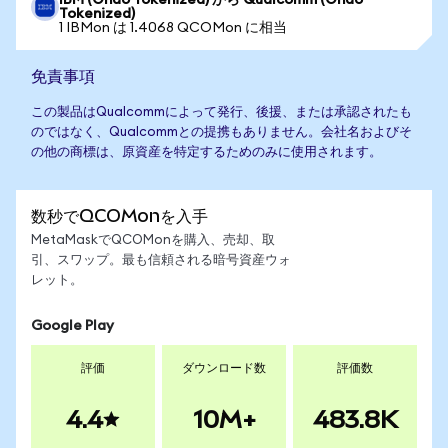
IBM (Ondo Tokenized) から Qualcomm (Ondo
Tokenized)
1 IBMon は 1.4068 QCOMon に相当
免責事項
この製品はQualcommによって発行、後援、または承認されたも
のではなく、Qualcommとの提携もありません。会社名およびそ
の他の商標は、原資産を特定するためのみに使用されます。
数秒でQCOMonを入手
MetaMaskでQCOMonを購入、売却、取
引、スワップ。最も信頼される暗号資産ウォ
レット。
Google Play
評価
ダウンロード数
評価数
4.4
10M+
483.8K