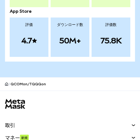
App Store
評価
ダウンロード数
評価数
4.7
50M+
75.8K
QCOMon/TQQQon
MetaMaskサイトフッター
取引
スワップ
マネー
新規