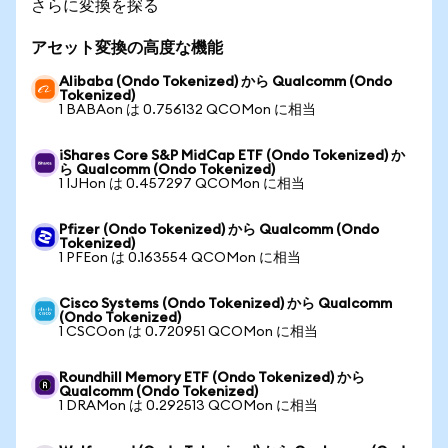
さらに変換を探る
アセット変換の高度な機能
Alibaba (Ondo Tokenized) から Qualcomm (Ondo
Tokenized)
1 BABAon は 0.756132 QCOMon に相当
iShares Core S&P MidCap ETF (Ondo Tokenized) か
ら Qualcomm (Ondo Tokenized)
1 IJHon は 0.457297 QCOMon に相当
Pfizer (Ondo Tokenized) から Qualcomm (Ondo
Tokenized)
1 PFEon は 0.163554 QCOMon に相当
Cisco Systems (Ondo Tokenized) から Qualcomm
(Ondo Tokenized)
1 CSCOon は 0.720951 QCOMon に相当
Roundhill Memory ETF (Ondo Tokenized) から
Qualcomm (Ondo Tokenized)
1 DRAMon は 0.292513 QCOMon に相当