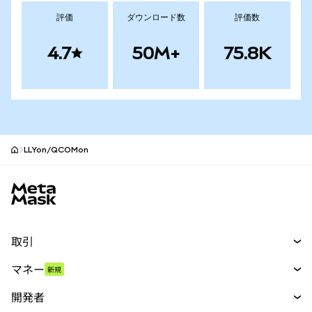
評価
ダウンロード数
評価数
4.7
50M+
75.8K
LLYon/QCOMon
MetaMaskサイトフッター
取引
スワップ
マネー
新規
予測
新規
購入
開発者
パーペチュアル
新規
カード
ドキュメントを表示