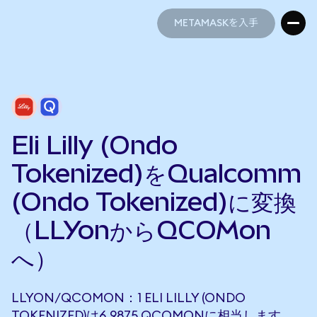
METAMASKを入手
METAMASKを入手
Eli Lilly (Ondo
Tokenized)をQualcomm
(Ondo Tokenized)に変換
（LLYonからQCOMon
へ）
LLYON/QCOMON：1 ELI LILLY (ONDO
TOKENIZED)は6.9875 QCOMONに相当します