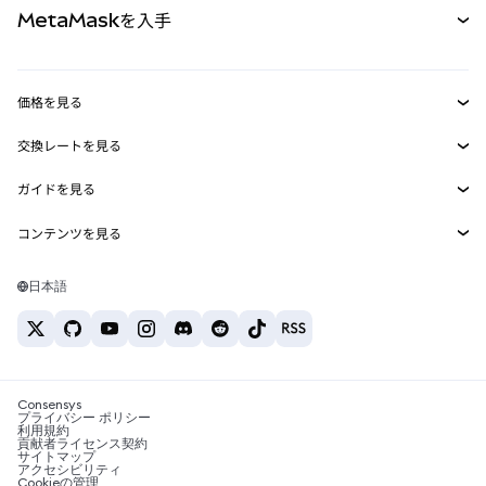
MetaMaskを入手
RWA
mUSD
新規
ダッシュボード
トランザクションシールド
収益化
Smart Accounts Kit
Agent Wallet
新規
価格を見る
埋め込みウォレット
Snaps
ビットコインの価格
交換レートを見る
MetaMask Connect
イーサリアムの価格
報酬
新規
BTC→USD
Solanaの価格
ガイドを見る
Snaps
セキュリティ
ETH→USD
BTCの購入
Shiba Inuの価格
USDT→INR
コンテンツを見る
Web3サービス
サポート
ETHの購入
Pepeの価格
ビットコインウォレット
BTC→USDT
SOLの購入
キャリア
Tetherの価格
Solanaウォレット
日本語
BTC→INR
PEPEの購入
お問い合わせ
USDCの価格
おすすめの暗号資産カード
ETH→USDT
USDTの購入
Chanlinkの価格
おすすめのモバイル暗号資産ウォレット
USDT→PHP
USDCの購入
Polymarketとは？
BTC→EUR
SHIBの購入
Consensys
税制関連ニュース
プライバシー ポリシー
利用規約
BNBの購入
貢献者ライセンス契約
暗号資産の購入方法は？
サイトマップ
アクセシビリティ
ビットコインを売るには？
Cookieの管理