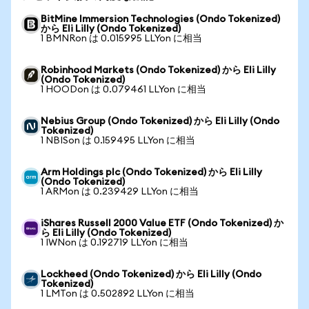
BitMine Immersion Technologies (Ondo Tokenized)
から Eli Lilly (Ondo Tokenized)
1 BMNRon は 0.015995 LLYon に相当
Robinhood Markets (Ondo Tokenized) から Eli Lilly
(Ondo Tokenized)
1 HOODon は 0.079461 LLYon に相当
Nebius Group (Ondo Tokenized) から Eli Lilly (Ondo
Tokenized)
1 NBISon は 0.159495 LLYon に相当
Arm Holdings plc (Ondo Tokenized) から Eli Lilly
(Ondo Tokenized)
1 ARMon は 0.239429 LLYon に相当
iShares Russell 2000 Value ETF (Ondo Tokenized) か
ら Eli Lilly (Ondo Tokenized)
1 IWNon は 0.192719 LLYon に相当
Lockheed (Ondo Tokenized) から Eli Lilly (Ondo
Tokenized)
1 LMTon は 0.502892 LLYon に相当