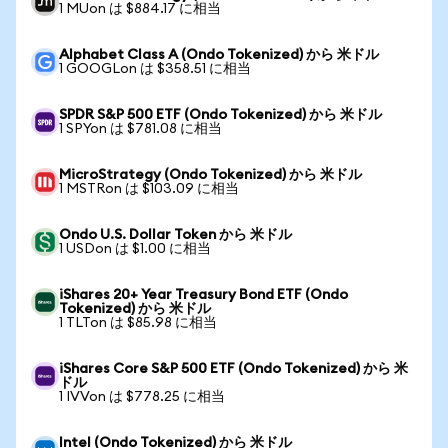
1 MUon は $884.17 に相当
Alphabet Class A (Ondo Tokenized) から 米ドル
1 GOOGLon は $358.51 に相当
SPDR S&P 500 ETF (Ondo Tokenized) から 米ドル
1 SPYon は $781.08 に相当
MicroStrategy (Ondo Tokenized) から 米ドル
1 MSTRon は $103.09 に相当
Ondo U.S. Dollar Token から 米ドル
1 USDon は $1.00 に相当
iShares 20+ Year Treasury Bond ETF (Ondo
Tokenized) から 米ドル
1 TLTon は $85.98 に相当
iShares Core S&P 500 ETF (Ondo Tokenized) から 米
ドル
1 IVVon は $778.25 に相当
Intel (Ondo Tokenized) から 米ドル