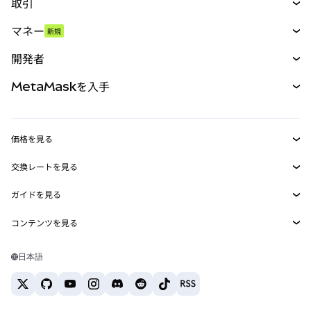
取引
スワップ
マネー
新規
予測
新規
購入
開発者
パーペチュアル
新規
カード
ドキュメントを表示
MetaMaskを入手
RWA
mUSD
新規
ダッシュボード
トランザクションシールド
収益化
Smart Accounts Kit
Agent Wallet
新規
価格を見る
埋め込みウォレット
Snaps
ビットコインの価格
交換レートを見る
MetaMask Connect
イーサリアムの価格
報酬
新規
BTC→USD
Solanaの価格
ガイドを見る
Snaps
セキュリティ
ETH→USD
BTCの購入
Shiba Inuの価格
USDT→INR
コンテンツを見る
Web3サービス
サポート
ETHの購入
Pepeの価格
ビットコインウォレット
BTC→USDT
SOLの購入
キャリア
Tetherの価格
Solanaウォレット
日本語
BTC→INR
PEPEの購入
お問い合わせ
USDCの価格
おすすめの暗号資産カード
ETH→USDT
USDTの購入
Chanlinkの価格
おすすめのモバイル暗号資産ウォレット
USDT→PHP