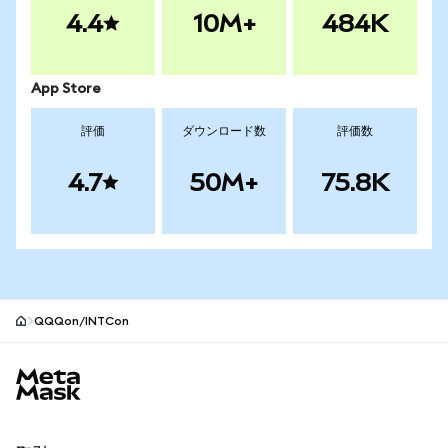
4.4
10M+
484K
App Store
評価
ダウンロード数
評価数
4.7
50M+
75.8K
QQQon/INTCon
MetaMaskサイトフッター