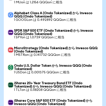
1 MUon は 1.2156 QQQon に相当
Alphabet Class A (Ondo Tokenized) から Invesco
QQQ (Ondo Tokenized)
1 GOOGLon は 0.492892 QQQon に相当
SPDR S&P 500 ETF (Ondo Tokenized) から Invesco
QQQ (Ondo Tokenized)
1 SPYon は 1.0739 QQQon に相当
MicroStrategy (Ondo Tokenized) から Invesco QQQ
(Ondo Tokenized)
1 MSTRon は 0.141732 QQQon に相当
Ondo U.S. Dollar Token から Invesco QQQ (Ondo
Tokenized)
1 USDon は 0.001375 QQQon に相当
iShares 20+ Year Treasury Bond ETF (Ondo
Tokenized) から Invesco QQQ (Ondo Tokenized)
1 TLTon は 0.118208 QQQon に相当
iShares Core S&P 500 ETF (Ondo Tokenized) から
Invesco QQQ (Ondo Tokenized)