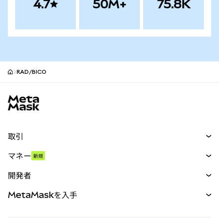
4.7
50M+
75.8K
RAD/BICO
MetaMaskサイトフッター
取引
スワップ
マネー
新規
予測
新規
購入
開発者
パーペチュアル
新規
カード
ドキュメントを表示
MetaMaskを入手
RWA
mUSD
新規
ダッシュボード
トランザクションシールド
収益化