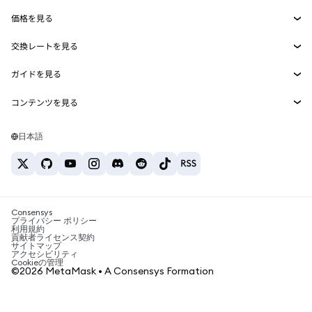
Smart Accounts Kit
Agent Wallet
新規
価格を見る
埋め込みウォレット
Snaps
ビットコインの価格
交換レートを見る
MetaMask Connect
イーサリアムの価格
報酬
新規
BTC→USD
Solanaの価格
ガイドを見る
Snaps
セキュリティ
ETH→USD
BTCの購入
Shiba Inuの価格
USDT→INR
コンテンツを見る
Web3サービス
サポート
ETHの購入
Pepeの価格
ビットコインウォレット
BTC→USDT
SOLの購入
キャリア
Tetherの価格
Solanaウォレット
日本語
BTC→INR
PEPEの購入
お問い合わせ
USDCの価格
おすすめの暗号資産カード
ETH→USDT
USDTの購入
Chanlinkの価格
おすすめのモバイル暗号資産ウォレット
USDT→PHP
USDCの購入
Polymarketとは？
BTC→EUR
SHIBの購入
Consensys
税制関連ニュース
プライバシー ポリシー
利用規約
BNBの購入
貢献者ライセンス契約
暗号資産の購入方法は？
サイトマップ
アクセシビリティ
ビットコインを売るには？
Cookieの管理
©2026 MetaMask • A Consensys Formation