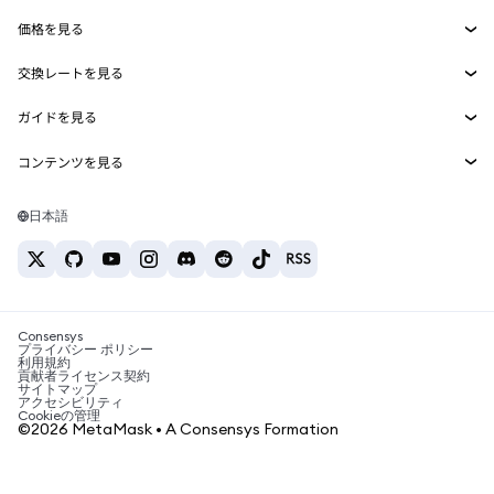
Smart Accounts Kit
Agent Wallet
新規
価格を見る
埋め込みウォレット
Snaps
ビットコインの価格
交換レートを見る
MetaMask Connect
イーサリアムの価格
報酬
新規
BTC→USD
Solanaの価格
ガイドを見る
Snaps
セキュリティ
ETH→USD
BTCの購入
Shiba Inuの価格
USDT→INR
コンテンツを見る
Web3サービス
サポート
ETHの購入
Pepeの価格
ビットコインウォレット
BTC→USDT
SOLの購入
キャリア
Tetherの価格
Solanaウォレット
日本語
BTC→INR
PEPEの購入
お問い合わせ
USDCの価格
おすすめの暗号資産カード
ETH→USDT
USDTの購入
Chanlinkの価格
おすすめのモバイル暗号資産ウォレット
USDT→PHP
USDCの購入
Polymarketとは？
BTC→EUR
SHIBの購入
Consensys
税制関連ニュース
プライバシー ポリシー
利用規約
BNBの購入
貢献者ライセンス契約
暗号資産の購入方法は？
サイトマップ
アクセシビリティ
ビットコインを売るには？
Cookieの管理
©2026 MetaMask • A Consensys Formation