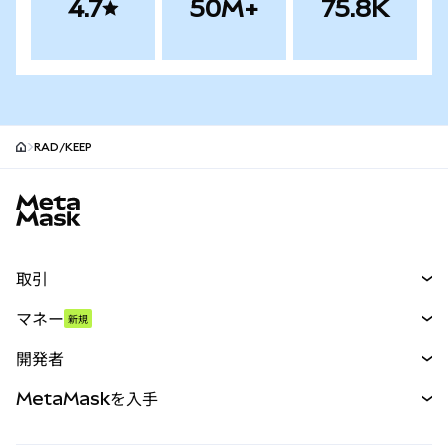
4.7
50M+
75.8K
RAD/KEEP
MetaMaskサイトフッター
取引
スワップ
マネー
新規
予測
新規
購入
開発者
パーペチュアル
新規
カード
ドキュメントを表示
MetaMaskを入手
RWA
mUSD
新規
ダッシュボード
トランザクションシールド
収益化