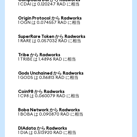
Compound Dai から Radworks
1 CDAI は 0.120247 RAD に相当
Origin Protocol から Radworks
1 OGN は 0.074557 RAD に相当
SuperRare Token から Radworks
1 RARE は 0.057032 RAD に相当
Tribe から Radworks
1 TRIBE は 1.4896 RAD に相当
Gods Unchained から Radworks
1 GODS は 0.116813 RAD に相当
Coin98 から Radworks
1 C98 は 0.060079 RAD に相当
Boba Network から Radworks
1 BOBA は 0.090870 RAD に相当
DIAdata から Radworks
1 DIA は 0.513920 RAD に相当