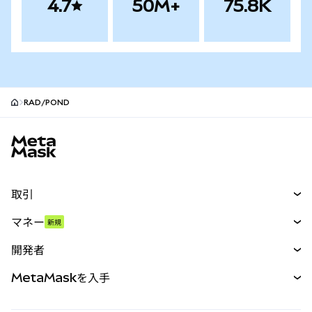
4.7
50M+
75.8K
RAD/POND
MetaMaskサイトフッター
取引
スワップ
マネー
新規
予測
新規
購入
開発者
パーペチュアル
新規
カード
ドキュメントを表示
MetaMaskを入手
RWA
mUSD
新規
ダッシュボード
トランザクションシールド
収益化