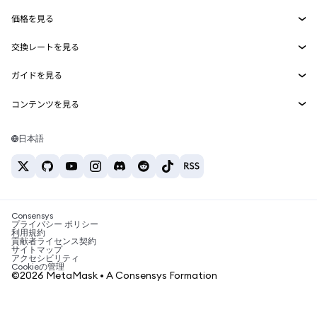
Smart Accounts Kit
Agent Wallet
新規
価格を見る
埋め込みウォレット
Snaps
ビットコインの価格
交換レートを見る
MetaMask Connect
イーサリアムの価格
報酬
新規
BTC→USD
Solanaの価格
ガイドを見る
Snaps
セキュリティ
ETH→USD
BTCの購入
Shiba Inuの価格
USDT→INR
コンテンツを見る
Web3サービス
サポート
ETHの購入
Pepeの価格
ビットコインウォレット
BTC→USDT
SOLの購入
キャリア
Tetherの価格
Solanaウォレット
日本語
BTC→INR
PEPEの購入
お問い合わせ
USDCの価格
おすすめの暗号資産カード
ETH→USDT
USDTの購入
Chanlinkの価格
おすすめのモバイル暗号資産ウォレット
USDT→PHP
USDCの購入
Polymarketとは？
BTC→EUR
SHIBの購入
Consensys
税制関連ニュース
プライバシー ポリシー
利用規約
BNBの購入
貢献者ライセンス契約
暗号資産の購入方法は？
サイトマップ
アクセシビリティ
ビットコインを売るには？
Cookieの管理
©2026 MetaMask • A Consensys Formation