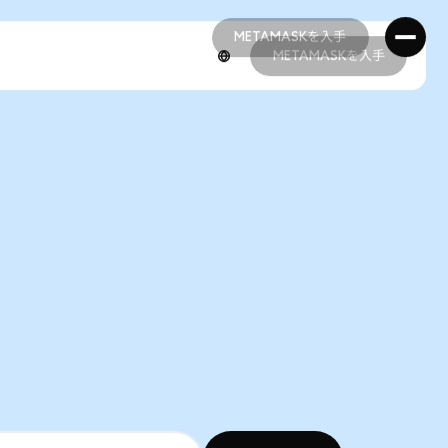
METAMASKを入手
METAMASKを入手
METAMASKを入手
METAMASKを入手