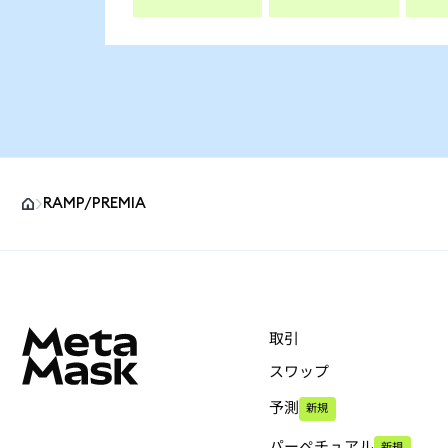
RAMP/PREMIA
MetaMaskサイトフッター
取引
スワップ
予測
新規
パーペチュアル
新規