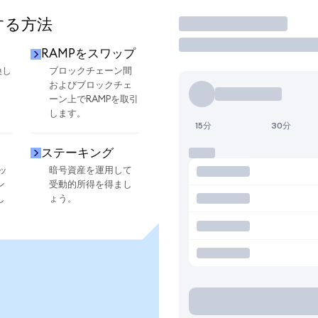
する方法
取引
RAMPをスワップ
換し
ブロックチェーン間
およびブロックチェ
ーン上でRAMPを取引
します。
15分
30分
ステーキング
ッ
暗号資産を運用して
ン
受動的所得を得まし
し
ょう。