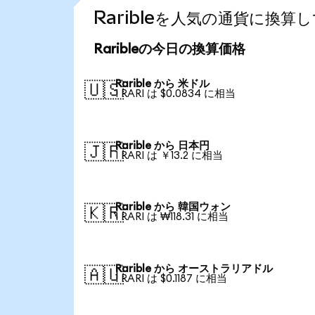
Raribleを人気の通貨に換算
Raribleの今日の換算価格
Rarible から 米ドル
🇺🇸
1 RARI は $0.0834 に相当
Rarible から 日本円
🇯🇵
1 RARI は ￥13.2 に相当
Rarible から 韓国ウォン
🇰🇷
1 RARI は ₩118.31 に相当
Rarible から オーストラリアドル
🇦🇺
1 RARI は $0.1187 に相当