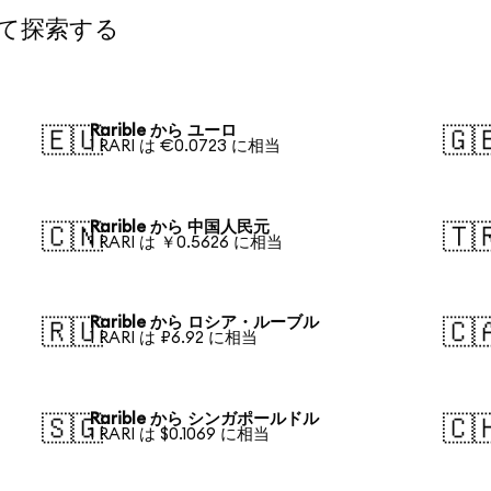
して探索する
Rarible から ユーロ
🇪🇺
🇬
1 RARI は €0.0723 に相当
Rarible から 中国人民元
🇨🇳
🇹
1 RARI は ￥0.5626 に相当
Rarible から ロシア・ルーブル
🇷🇺
🇨
1 RARI は ₽6.92 に相当
Rarible から シンガポールドル
🇸🇬
🇨
1 RARI は $0.1069 に相当