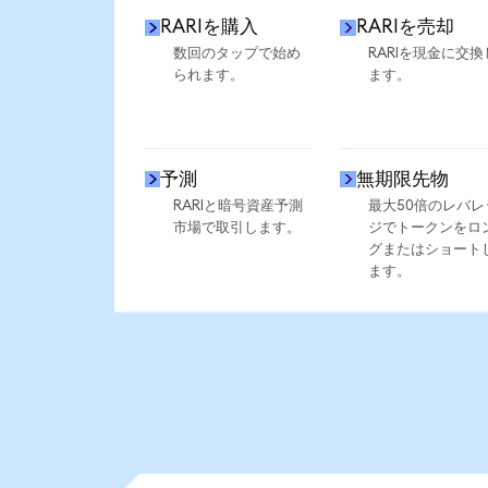
RARIを購入
RARIを売却
数回のタップで始め
RARIを現金に交換
られます。
ます。
予測
無期限先物
RARIと暗号資産予測
最大50倍のレバレ
市場で取引します。
ジでトークンをロ
グまたはショート
ます。