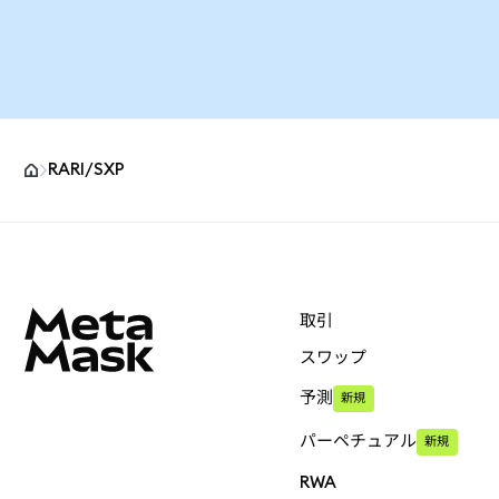
RARI/SXP
MetaMaskサイトフッター
取引
スワップ
予測
新規
パーペチュアル
新規
RWA