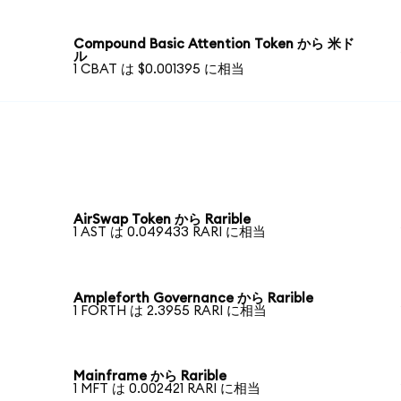
Compound Basic Attention Token から 米ド
ル
1 CBAT は $0.001395 に相当
AirSwap Token から Rarible
1 AST は 0.049433 RARI に相当
Ampleforth Governance から Rarible
1 FORTH は 2.3955 RARI に相当
Mainframe から Rarible
1 MFT は 0.002421 RARI に相当