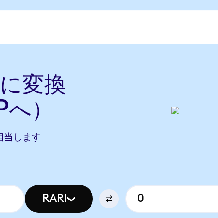
arに変換
Pへ）
XPに相当します
RARI