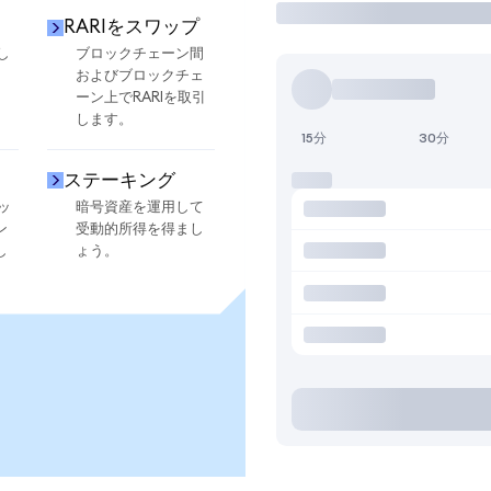
RARIをスワップ
し
ブロックチェーン間
およびブロックチェ
ーン上でRARIを取引
します。
15分
30分
ステーキング
ッ
暗号資産を運用して
ン
受動的所得を得まし
し
ょう。