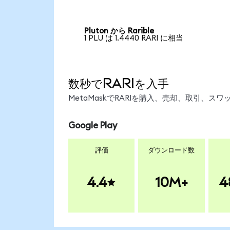
Pluton から Rarible
1 PLU は 1.4440 RARI に相当
数秒でRARIを入手
MetaMaskでRARIを購入、売却、取引、
Google Play
評価
ダウンロード数
4.4
10M+
4