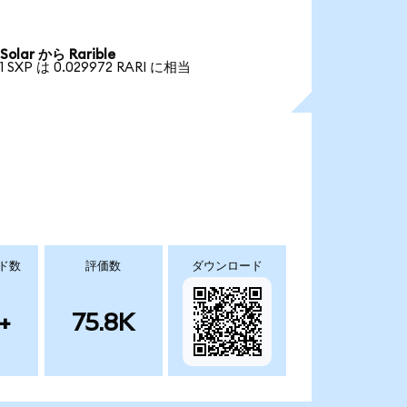
Solar から Rarible
1 SXP は 0.029972 RARI に相当
ド数
評価数
ダウンロード
+
75.8K