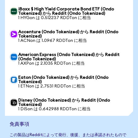
iBoxx $ High Yield Corporate Bond ETF (Ondo
Tokenized) から Reddit (Ondo Tokenized)
1 HYGon は 0.512237 RDDTon に相当
Accenture (Ondo Tokenized) から Reddit (Ondo
Tokenized)
1 ACNon は 1.0967 RDDTon に相当
American Express (Ondo Tokenized) から Reddit
(Ondo Tokenized)
1 AXPon は 2.1035 RDDTon に相当
Eaton (Ondo Tokenized) から Reddit (Ondo
Tokenized)
1 ETNon は 2.7531 RDDTon に相当
Disney (Ondo Tokenized) から Reddit (Ondo
Tokenized)
1 DISon は 0.642988 RDDTon に相当
免責事項
この製品はRedditによって発行、後援、または承認されたもので