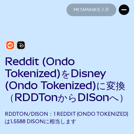
METAMASKを入手
METAMASKを入手
Reddit (Ondo
Tokenized)をDisney
(Ondo Tokenized)に変換
（RDDTonからDISonへ）
RDDTON/DISON：1 REDDIT (ONDO TOKENIZED)
は1.5588 DISONに相当します