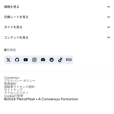
Smart Accounts Kit
Agent Wallet
新規
価格を見る
埋め込みウォレット
Snaps
ビットコインの価格
交換レートを見る
MetaMask Connect
イーサリアムの価格
報酬
新規
BTC→USD
Solanaの価格
ガイドを見る
Snaps
セキュリティ
ETH→USD
BTCの購入
Shiba Inuの価格
USDT→INR
コンテンツを見る
Web3サービス
サポート
ETHの購入
Pepeの価格
ビットコインウォレット
BTC→USDT
SOLの購入
キャリア
Tetherの価格
Solanaウォレット
日本語
BTC→INR
PEPEの購入
お問い合わせ
USDCの価格
おすすめの暗号資産カード
ETH→USDT
USDTの購入
Chanlinkの価格
おすすめのモバイル暗号資産ウォレット
USDT→PHP
USDCの購入
Polymarketとは？
BTC→EUR
SHIBの購入
Consensys
税制関連ニュース
プライバシー ポリシー
利用規約
BNBの購入
貢献者ライセンス契約
暗号資産の購入方法は？
サイトマップ
アクセシビリティ
ビットコインを売るには？
Cookieの管理
©2026 MetaMask • A Consensys Formation