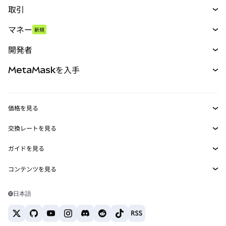
取引
スワップ
マネー
新規
予測
新規
購入
開発者
パーペチュアル
新規
カード
ドキュメントを表示
MetaMaskを入手
RWA
mUSD
新規
ダッシュボード
トランザクションシールド
収益化
Smart Accounts Kit
Agent Wallet
新規
価格を見る
埋め込みウォレット
Snaps
ビットコインの価格
交換レートを見る
MetaMask Connect
イーサリアムの価格
報酬
新規
BTC→USD
Solanaの価格
ガイドを見る
Snaps
セキュリティ
ETH→USD
BTCの購入
Shiba Inuの価格
USDT→INR
コンテンツを見る
Web3サービス
サポート
ETHの購入
Pepeの価格
ビットコインウォレット
BTC→USDT
SOLの購入
キャリア
Tetherの価格
Solanaウォレット
日本語
BTC→INR
PEPEの購入
お問い合わせ
USDCの価格
おすすめの暗号資産カード
ETH→USDT
USDTの購入
Chanlinkの価格
おすすめのモバイル暗号資産ウォレット