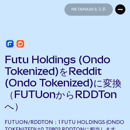
METAMASKを入手
METAMASKを入手
Futu Holdings (Ondo
Tokenized)をReddit
(Ondo Tokenized)に変換
（FUTUonからRDDTon
へ）
FUTUON/RDDTON：1 FUTU HOLDINGS (ONDO
TOKENIZED)は0.711802 RDDTONに相当します