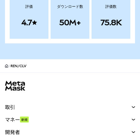
評価
ダウンロード数
評価数
4.7
50M+
75.8K
REN/CLV
MetaMaskサイトフッター
取引
スワップ
マネー
新規
予測
新規
購入
開発者
パーペチュアル
新規
カード
ドキュメントを表示