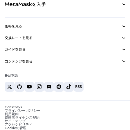
MetaMaskを入手
RWA
mUSD
新規
ダッシュボード
トランザクションシールド
収益化
Smart Accounts Kit
Agent Wallet
新規
価格を見る
埋め込みウォレット
Snaps
ビットコインの価格
交換レートを見る
MetaMask Connect
イーサリアムの価格
報酬
新規
BTC→USD
Solanaの価格
ガイドを見る
Snaps
セキュリティ
ETH→USD
BTCの購入
Shiba Inuの価格
USDT→INR
コンテンツを見る
Web3サービス
サポート
ETHの購入
Pepeの価格
ビットコインウォレット
BTC→USDT
SOLの購入
キャリア
Tetherの価格
Solanaウォレット
日本語
BTC→INR
PEPEの購入
お問い合わせ
USDCの価格
おすすめの暗号資産カード
ETH→USDT
USDTの購入
Chanlinkの価格
おすすめのモバイル暗号資産ウォレット
USDT→PHP
USDCの購入
Polymarketとは？
BTC→EUR
SHIBの購入
Consensys
税制関連ニュース
プライバシー ポリシー
利用規約
BNBの購入
貢献者ライセンス契約
暗号資産の購入方法は？
サイトマップ
アクセシビリティ
ビットコインを売るには？
Cookieの管理