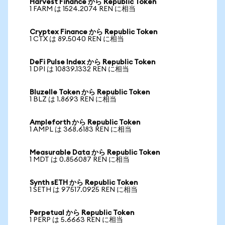
Harvest Finance から Republic Token
1 FARM は 1524.2074 REN に相当
Cryptex Finance から Republic Token
1 CTX は 89.5040 REN に相当
DeFi Pulse Index から Republic Token
1 DPI は 10839.1332 REN に相当
Bluzelle Token から Republic Token
1 BLZ は 1.8693 REN に相当
Ampleforth から Republic Token
1 AMPL は 368.6183 REN に相当
Measurable Data から Republic Token
1 MDT は 0.856087 REN に相当
Synth sETH から Republic Token
1 SETH は 97517.0925 REN に相当
Perpetual から Republic Token
1 PERP は 5.6663 REN に相当