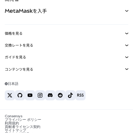
パーペチュアル
新規
カード
ドキュメントを表示
MetaMaskを入手
RWA
mUSD
新規
ダッシュボード
トランザクションシールド
収益化
Smart Accounts Kit
Agent Wallet
新規
価格を見る
埋め込みウォレット
Snaps
ビットコインの価格
交換レートを見る
MetaMask Connect
イーサリアムの価格
報酬
新規
BTC→USD
Solanaの価格
ガイドを見る
Snaps
セキュリティ
ETH→USD
BTCの購入
Shiba Inuの価格
USDT→INR
コンテンツを見る
Web3サービス
サポート
ETHの購入
Pepeの価格
ビットコインウォレット
BTC→USDT
SOLの購入
キャリア
Tetherの価格
Solanaウォレット
日本語
BTC→INR
PEPEの購入
お問い合わせ
USDCの価格
おすすめの暗号資産カード
ETH→USDT
USDTの購入
Chanlinkの価格
おすすめのモバイル暗号資産ウォレット
USDT→PHP
USDCの購入
Polymarketとは？
BTC→EUR
SHIBの購入
Consensys
税制関連ニュース
プライバシー ポリシー
利用規約
BNBの購入
貢献者ライセンス契約
暗号資産の購入方法は？
サイトマップ