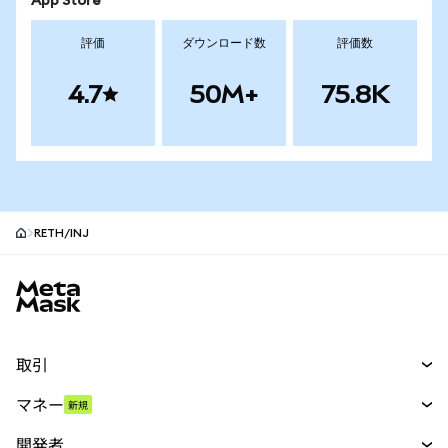
App Store
評価
ダウンロード数
評価数
4.7
50M+
75.8K
RETH/INJ
MetaMaskサイトフッター
取引
スワップ
マネー
新規
予測
新規
購入
開発者