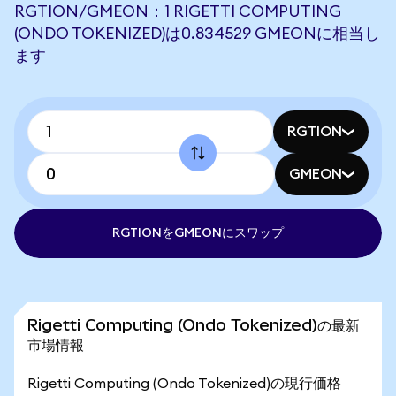
RGTION/GMEON：1 RIGETTI COMPUTING
(ONDO TOKENIZED)は0.834529 GMEONに相当し
ます
RGTION
GMEON
RGTIONをGMEONにスワップ
Rigetti Computing (Ondo Tokenized)の最新
市場情報
Rigetti Computing (Ondo Tokenized)の現行価格