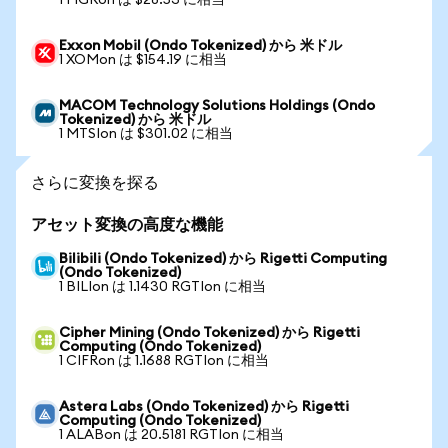
1 FIGRon は $28.53 に相当
Exxon Mobil (Ondo Tokenized) から 米ドル
1 XOMon は $154.19 に相当
MACOM Technology Solutions Holdings (Ondo
Tokenized) から 米ドル
1 MTSIon は $301.02 に相当
さらに変換を探る
アセット変換の高度な機能
Bilibili (Ondo Tokenized) から Rigetti Computing
(Ondo Tokenized)
1 BILIon は 1.1430 RGTIon に相当
Cipher Mining (Ondo Tokenized) から Rigetti
Computing (Ondo Tokenized)
1 CIFRon は 1.1688 RGTIon に相当
Astera Labs (Ondo Tokenized) から Rigetti
Computing (Ondo Tokenized)
1 ALABon は 20.5181 RGTIon に相当