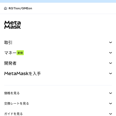
RGTIon/GMEon
MetaMaskサイトフッター
取引
スワップ
マネー
新規
予測
新規
購入
開発者
パーペチュアル
新規
カード
ドキュメントを表示
MetaMaskを入手
RWA
mUSD
新規
ダッシュボード
トランザクションシールド
収益化
Smart Accounts Kit
Agent Wallet
新規
価格を見る
埋め込みウォレット
Snaps
ビットコインの価格
交換レートを見る
MetaMask Connect
イーサリアムの価格
報酬
新規
BTC→USD
Solanaの価格
ガイドを見る
Snaps
ETH→USD