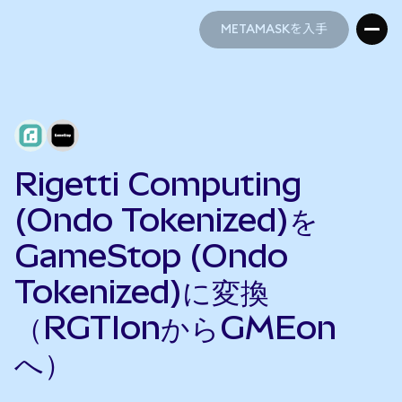
METAMASKを入手
METAMASKを入手
Rigetti Computing
(Ondo Tokenized)を
GameStop (Ondo
Tokenized)に変換
（RGTIonからGMEon
へ）