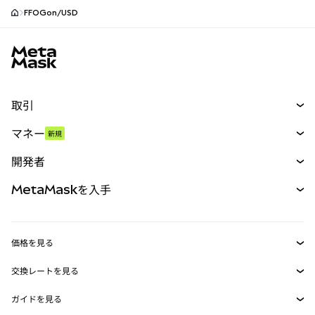
FFOGon/USD
MetaMaskサイトフッター
取引
スワップ
マネー
新規
予測
新規
購入
開発者
パーペチュアル
新規
カード
ドキュメントを表示
MetaMaskを入手
RWA
mUSD
新規
ダッシュボード
トランザクションシールド
収益化
Smart Accounts Kit
Agent Wallet
新規
価格を見る
埋め込みウォレット
Snaps
ビットコインの価格
交換レートを見る
MetaMask Connect
イーサリアムの価格
報酬
新規
BTC→USD
Solanaの価格
ガイドを見る
Snaps
セキュリティ
ETH→USD
BTCの購入