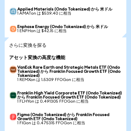
Applied Materials (Ondo Tokenized) から 米ドル
1 AMATon は $539.40 に相当
Enphase Energy (Ondo Tokenized) から 米ドル
1 ENPHon は $42.15 に相当
さらに変換を探る
アセット変換の高度な機能
VanEck Rare Earth and Strategic Metals ETF (Ondo
Tokenized) から Franklin Focused Growth ETF (Ondo
Tokenized)
1 REMXon は 1.5309 FFOGon に相当
Franklin High Yield Corporate ETF (Ondo Tokenized)
から Franklin Focused Growth ETF (Ondo Tokenized)
1 FLHYon は 0.491305 FFOGon に相当
Figma (Ondo Tokenized) から Franklin Focused
Growth ETF (Ondo Tokenized)
1 FIGon は 0.475315 FFOGon に相当