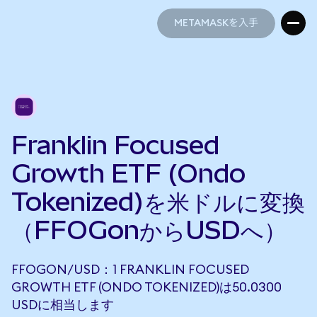
METAMASKを入手
METAMASKを入手
Franklin Focused
Growth ETF (Ondo
Tokenized)を米ドルに変換
（FFOGonからUSDへ）
FFOGON/USD：1 FRANKLIN FOCUSED
GROWTH ETF (ONDO TOKENIZED)は50.0300
USDに相当します