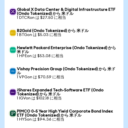
Global X Data Center & Digital Infrastructure ETF
(Ondo Tokenized) から 米ドル
1 DTCRon は $27.50 に相当
B2Gold (Ondo Tokenized) から 米ドル
1 BTGon は $5.03 に相当
Hewlett Packard Enterprise (Ondo Tokenized) から
米ドル
1 HPEon は $53.08 に相当
Vishay Precision Group (Ondo Tokenized) から 米ド
ル
1 VPGon は $70.59 に相当
iShares Expanded Tech-Software ETF (Ondo
Tokenized) から 米ドル
1 IGVon は $102.18 に相当
PIMCO 0-5 Year High Yield Corporate Bond Index
ETF (Ondo Tokenized) から 米ドル
1 HYSon は $94.36 に相当