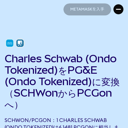
METAMASKを入手
METAMASKを入手
Charles Schwab (Ondo
Tokenized)をPG&E
(Ondo Tokenized)に変換
（SCHWonからPCGon
へ）
SCHWON/PCGON：1 CHARLES SCHWAB
(ONDO TOKENIZED)は6.1481 PCGONに相当しま