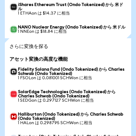
iShares Ethereum Trust (Ondo Tokenized) から 米ド
ル
1 ETHAon は $14.37 に相当
NANO Nuclear Energy (Ondo Tokenized) から 米ドル
1 NNEon は $18.84 に相当
さらに変換を探る
アセット変換の高度な機能
Fidelity Solana Fund (Ondo Tokenized) から Charles
Schwab (Ondo Tokenized)
1 FSOLon は 0.081001 SCHWon に相当
SolarEdge Technologies (Ondo Tokenized) から
Charles Schwab (Ondo Tokenized)
1 SEDGon は 0.297127 SCHWon に相当
Halliburton (Ondo Tokenized) から Charles Schwab
(Ondo Tokenized)
1 HALon は 0.298795 SCHWon に相当