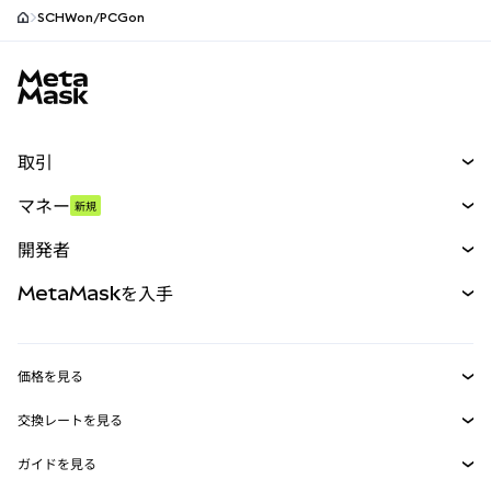
SCHWon/PCGon
MetaMaskサイトフッター
取引
スワップ
マネー
新規
予測
新規
購入
開発者
パーペチュアル
新規
カード
ドキュメントを表示
MetaMaskを入手
RWA
mUSD
新規
ダッシュボード
トランザクションシールド
収益化
Smart Accounts Kit
Agent Wallet
新規
価格を見る
埋め込みウォレット
Snaps
ビットコインの価格
交換レートを見る
MetaMask Connect
イーサリアムの価格
報酬
新規
BTC→USD
Solanaの価格
ガイドを見る
Snaps
セキュリティ
ETH→USD
BTCの購入