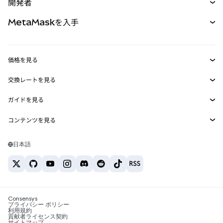
開発者
パーペチュアル
新規
カード
ドキュメントを表示
MetaMaskを入手
RWA
mUSD
新規
ダッシュボード
トランザクションシールド
収益化
Smart Accounts Kit
Agent Wallet
新規
価格を見る
埋め込みウォレット
Snaps
ビットコインの価格
交換レートを見る
MetaMask Connect
イーサリアムの価格
報酬
新規
BTC→USD
Solanaの価格
ガイドを見る
Snaps
セキュリティ
ETH→USD
BTCの購入
Shiba Inuの価格
USDT→INR
コンテンツを見る
Web3サービス
サポート
ETHの購入
Pepeの価格
ビットコインウォレット
BTC→USDT
SOLの購入
キャリア
Tetherの価格
Solanaウォレット
日本語
BTC→INR
PEPEの購入
お問い合わせ
USDCの価格
おすすめの暗号資産カード
ETH→USDT
USDTの購入
Chanlinkの価格
おすすめのモバイル暗号資産ウォレット
USDT→PHP
USDCの購入
Polymarketとは？
BTC→EUR
SHIBの購入
Consensys
税制関連ニュース
プライバシー ポリシー
利用規約
BNBの購入
貢献者ライセンス契約
暗号資産の購入方法は？
サイトマップ