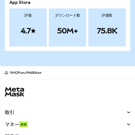
App Store
評価
ダウンロード数
評価数
4.7
50M+
75.8K
SHOPon/MARAon
MetaMaskサイトフッター
取引
スワップ
マネー
新規
予測
新規
購入