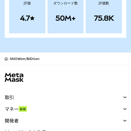
評価
ダウンロード数
評価数
4.7
50M+
75.8K
SNOWon/BIDUon
MetaMaskサイトフッター
取引
スワップ
マネー
新規
予測
新規
購入
開発者
パーペチュアル
新規
カード
ドキュメントを表示