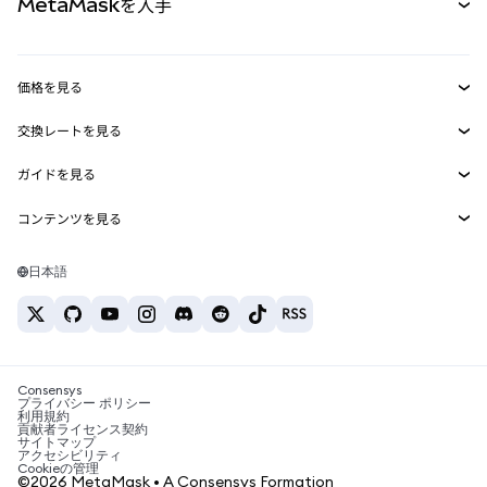
MetaMaskを入手
RWA
mUSD
新規
ダッシュボード
トランザクションシールド
収益化
Smart Accounts Kit
Agent Wallet
新規
価格を見る
埋め込みウォレット
Snaps
ビットコインの価格
交換レートを見る
MetaMask Connect
イーサリアムの価格
報酬
新規
BTC→USD
Solanaの価格
ガイドを見る
Snaps
セキュリティ
ETH→USD
BTCの購入
Shiba Inuの価格
USDT→INR
コンテンツを見る
Web3サービス
サポート
ETHの購入
Pepeの価格
ビットコインウォレット
BTC→USDT
SOLの購入
キャリア
Tetherの価格
Solanaウォレット
日本語
BTC→INR
PEPEの購入
お問い合わせ
USDCの価格
おすすめの暗号資産カード
ETH→USDT
USDTの購入
Chanlinkの価格
おすすめのモバイル暗号資産ウォレット
USDT→PHP
USDCの購入
Polymarketとは？
BTC→EUR
SHIBの購入
Consensys
税制関連ニュース
プライバシー ポリシー
利用規約
BNBの購入
貢献者ライセンス契約
暗号資産の購入方法は？
サイトマップ
アクセシビリティ
ビットコインを売るには？
Cookieの管理
©2026 MetaMask • A Consensys Formation