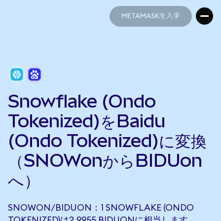
METAMASKを入手
METAMASKを入手
Snowflake (Ondo
Tokenized)をBaidu
(Ondo Tokenized)に変換
（SNOWonからBIDUon
へ）
SNOWON/BIDUON：1 SNOWFLAKE (ONDO
TOKENIZED)は2.9955 BIDUONに相当します