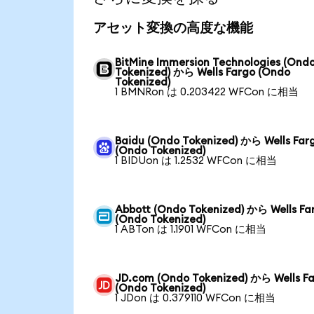
アセット変換の高度な機能
BitMine Immersion Technologies (Ond
Tokenized) から Wells Fargo (Ondo
Tokenized)
1 BMNRon は 0.203422 WFCon に相当
Baidu (Ondo Tokenized) から Wells Far
(Ondo Tokenized)
1 BIDUon は 1.2532 WFCon に相当
Abbott (Ondo Tokenized) から Wells Fa
(Ondo Tokenized)
1 ABTon は 1.1901 WFCon に相当
JD.com (Ondo Tokenized) から Wells F
(Ondo Tokenized)
1 JDon は 0.379110 WFCon に相当