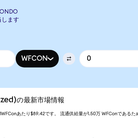
(ONDO
相当します
WFCON
enized)の最新市場情報
格は、1WFConあたり$89.42です。 流通供給量が1.50万 WFConであるため、W
。