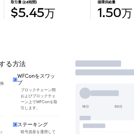
取引量
(24時間)
循環供給量
$5.45万
1.50万
用する方法
取引
WFConをスワッ
プ
交換
ブロックチェーン間
およびブロックチェ
ーン上でWFConを取
15分
30分
引します。
ステーキング
ッ
暗号資産を運用して