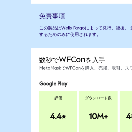
免責事項
この製品はWells Fargoによって発行、後
するためのみに使用されます。
数秒でWFConを入手
MetaMaskでWFConを購入、売却、取引
Google Play
評価
ダウンロード数
4.4
10M+
4