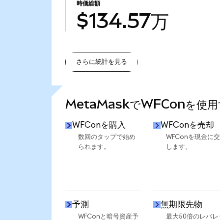
時価総額
$134.57万
さらに統計を見る
さらに統計を見る
MetaMaskでWFConを使
WFConを購入
WFConを売却
数回のタップで始め
WFConを現金に
られます。
します。
予測
無期限先物
WFConと暗号資産予
最大50倍のレバレ