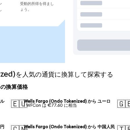
ン
受動的所得を得まし
し
ょう。
okenized)を人気の通貨に換算して探索する
)の今日の換算価格
ドル
Wells Fargo (Ondo Tokenized) から ユーロ
🇪🇺
🇬
1 WFCon は €77.60 に相当
本円
Wells Fargo (Ondo Tokenized) から 中国人民
🇨🇳
🇹