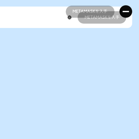
METAMASKを入手
METAMASKを入手
METAMASKを入手
METAMASKを入手