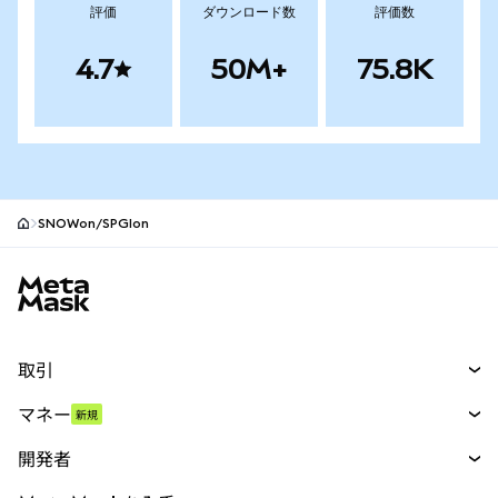
評価
ダウンロード数
評価数
4.7
50M+
75.8K
SNOWon/SPGIon
MetaMaskサイトフッター
取引
スワップ
マネー
新規
予測
新規
購入
開発者
パーペチュアル
新規
カード
ドキュメントを表示