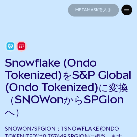
METAMASKを入手
METAMASKを入手
Snowflake (Ondo
Tokenized)をS&P Global
(Ondo Tokenized)に変換
（SNOWonからSPGIon
へ）
SNOWON/SPGION：1 SNOWFLAKE (ONDO
TOKENIZED)は0.757649 SPGIONに相当します