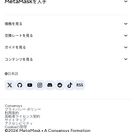
MetaMaskを入手
RWA
mUSD
新規
ダッシュボード
トランザクションシールド
収益化
Smart Accounts Kit
Agent Wallet
新規
価格を見る
埋め込みウォレット
Snaps
ビットコインの価格
交換レートを見る
MetaMask Connect
イーサリアムの価格
報酬
新規
BTC→USD
Solanaの価格
ガイドを見る
Snaps
セキュリティ
ETH→USD
BTCの購入
Shiba Inuの価格
USDT→INR
コンテンツを見る
Web3サービス
サポート
ETHの購入
Pepeの価格
ビットコインウォレット
BTC→USDT
SOLの購入
キャリア
Tetherの価格
Solanaウォレット
日本語
BTC→INR
PEPEの購入
お問い合わせ
USDCの価格
おすすめの暗号資産カード
ETH→USDT
USDTの購入
Chanlinkの価格
おすすめのモバイル暗号資産ウォレット
USDT→PHP
USDCの購入
Polymarketとは？
BTC→EUR
SHIBの購入
Consensys
税制関連ニュース
プライバシー ポリシー
利用規約
BNBの購入
貢献者ライセンス契約
暗号資産の購入方法は？
サイトマップ
アクセシビリティ
ビットコインを売るには？
Cookieの管理
©2026 MetaMask • A Consensys Formation