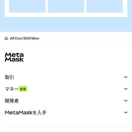
APOon/SNOWon
MetaMaskサイトフッター
取引
スワップ
マネー
新規
予測
新規
購入
開発者
パーペチュアル
新規
カード
ドキュメントを表示
MetaMaskを入手
RWA
mUSD
新規
ダッシュボード
トランザクションシールド
収益化
Smart Accounts Kit
Agent Wallet
新規