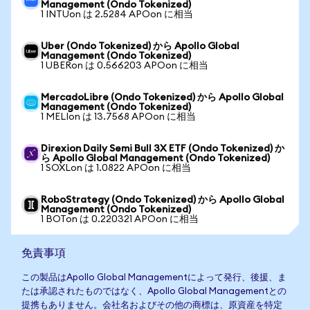
Management (Ondo Tokenized)
1 INTUon は 2.5284 APOon に相当
Uber (Ondo Tokenized) から Apollo Global
Management (Ondo Tokenized)
1 UBERon は 0.566203 APOon に相当
MercadoLibre (Ondo Tokenized) から Apollo Global
Management (Ondo Tokenized)
1 MELIon は 13.7568 APOon に相当
Direxion Daily Semi Bull 3X ETF (Ondo Tokenized) か
ら Apollo Global Management (Ondo Tokenized)
1 SOXLon は 1.0822 APOon に相当
RoboStrategy (Ondo Tokenized) から Apollo Global
Management (Ondo Tokenized)
1 BOTon は 0.220321 APOon に相当
免責事項
この製品はApollo Global Managementによって発行、後援、ま
たは承認されたものではなく、Apollo Global Managementとの
提携もありません。会社名およびその他の商標は、原資産を特定