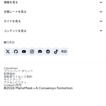
価格を見る
埋め込みウォレット
Snaps
ビットコインの価格
交換レートを見る
MetaMask Connect
イーサリアムの価格
報酬
新規
BTC→USD
Solanaの価格
ガイドを見る
Snaps
セキュリティ
ETH→USD
BTCの購入
Shiba Inuの価格
USDT→INR
コンテンツを見る
Web3サービス
サポート
ETHの購入
Pepeの価格
ビットコインウォレット
BTC→USDT
SOLの購入
キャリア
Tetherの価格
Solanaウォレット
日本語
BTC→INR
PEPEの購入
お問い合わせ
USDCの価格
おすすめの暗号資産カード
ETH→USDT
USDTの購入
Chanlinkの価格
おすすめのモバイル暗号資産ウォレット
USDT→PHP
USDCの購入
Polymarketとは？
BTC→EUR
SHIBの購入
Consensys
税制関連ニュース
プライバシー ポリシー
利用規約
BNBの購入
貢献者ライセンス契約
暗号資産の購入方法は？
サイトマップ
アクセシビリティ
ビットコインを売るには？
Cookieの管理
©2026 MetaMask • A Consensys Formation