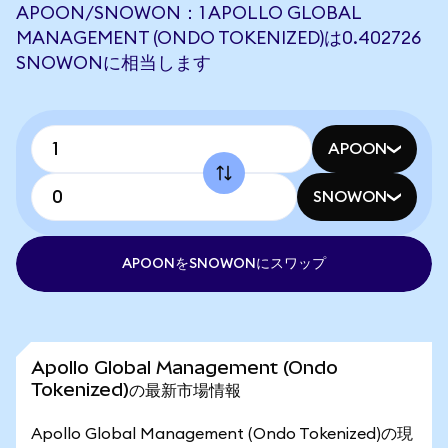
APOON/SNOWON：1 APOLLO GLOBAL
MANAGEMENT (ONDO TOKENIZED)は0.402726
SNOWONに相当します
APOON
SNOWON
APOONをSNOWONにスワップ
Apollo Global Management (Ondo
Tokenized)の最新市場情報
Apollo Global Management (Ondo Tokenized)の現