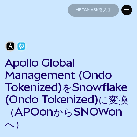
METAMASKを入手
METAMASKを入手
Apollo Global
Management (Ondo
Tokenized)をSnowflake
(Ondo Tokenized)に変換
（APOonからSNOWon
へ）