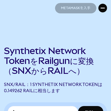
METAMASKを入手
METAMASKを入手
Synthetix Network
TokenをRailgunに変換
（SNXからRAILへ）
SNX/RAIL：1 SYNTHETIX NETWORK TOKENは
0.149262 RAILに相当します