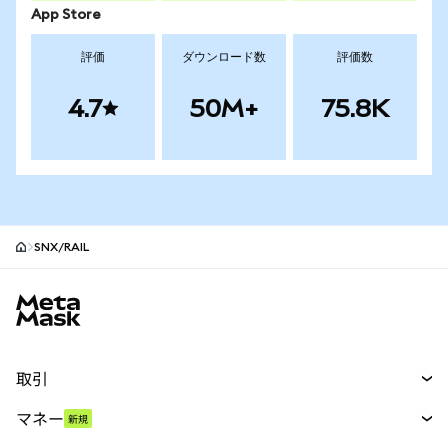
App Store
評価
ダウンロード数
評価数
4.7
50M+
75.8K
SNX/RAIL
MetaMaskサイトフッター
取引
スワップ
マネー
新規
予測
新規
購入