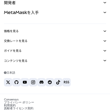
開発者
パーペチュアル
新規
カード
ドキュメントを表示
MetaMaskを入手
RWA
mUSD
新規
ダッシュボード
トランザクションシールド
収益化
Smart Accounts Kit
Agent Wallet
新規
価格を見る
埋め込みウォレット
Snaps
ビットコインの価格
交換レートを見る
MetaMask Connect
イーサリアムの価格
報酬
新規
BTC→USD
Solanaの価格
ガイドを見る
Snaps
セキュリティ
ETH→USD
BTCの購入
Shiba Inuの価格
USDT→INR
コンテンツを見る
Web3サービス
サポート
ETHの購入
Pepeの価格
ビットコインウォレット
BTC→USDT
SOLの購入
キャリア
Tetherの価格
Solanaウォレット
日本語
BTC→INR
PEPEの購入
お問い合わせ
USDCの価格
おすすめの暗号資産カード
ETH→USDT
USDTの購入
Chanlinkの価格
おすすめのモバイル暗号資産ウォレット
USDT→PHP
USDCの購入
Polymarketとは？
BTC→EUR
SHIBの購入
Consensys
税制関連ニュース
プライバシー ポリシー
利用規約
BNBの購入
貢献者ライセンス契約
暗号資産の購入方法は？