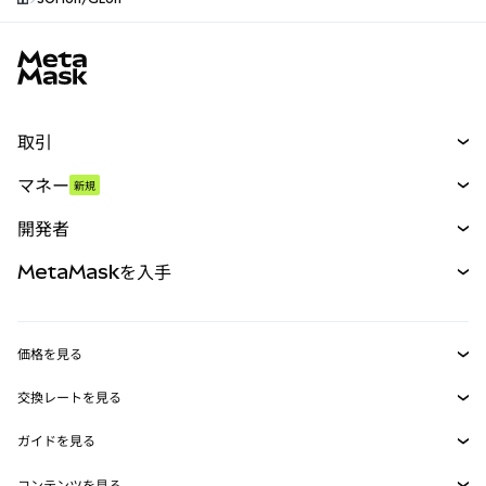
MetaMaskサイトフッター
取引
スワップ
マネー
新規
予測
新規
購入
開発者
パーペチュアル
新規
カード
ドキュメントを表示
MetaMaskを入手
RWA
mUSD
新規
ダッシュボード
トランザクションシールド
収益化
Smart Accounts Kit
Agent Wallet
新規
価格を見る
埋め込みウォレット
Snaps
ビットコインの価格
交換レートを見る
MetaMask Connect
イーサリアムの価格
報酬
新規
BTC→USD
Solanaの価格
ガイドを見る
Snaps
セキュリティ
ETH→USD
BTCの購入
Shiba Inuの価格
USDT→INR
コンテンツを見る
Web3サービス