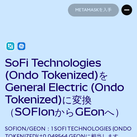
METAMASKを入手
METAMASKを入手
SoFi Technologies
(Ondo Tokenized)を
General Electric (Ondo
Tokenized)に変換
（SOFIonからGEonへ）
SOFION/GEON：1 SOFI TECHNOLOGIES (ONDO
TOKENIZED)は0.049564 GEONに相当します