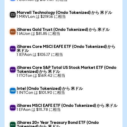
Marvell Technology (Ondo Tokenized) から 米ドル
1 MRVLon は $219.16 に相当
iShares Gold Trust (Ondo Tokenized) から 米ドル
1 IAUon は $81.85 に相当
iShares Core MSCI EAFE ETF (Ondo Tokenized) から
米ドル
1 IEFAon は $105.17 に相当
iShares Core S&P Total US Stock Market ETF (Ondo
Tokenized) から 米ドル
1 ITOTon は $169.42 に相当
Intel (Ondo Tokenized) から 米ドル
1 INTCon は $101.90 に相当
iShares MSCI EAFE ETF (Ondo Tokenized) から 米ドル
1 EFAon は $111.78 に相当
iShares 20+ Year Treasury Bond ETF (Ondo
Tokenized) から 米ドル