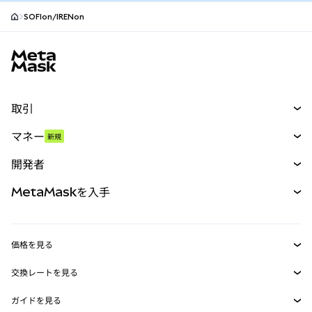
SOFIon/IRENon
MetaMaskサイトフッター
取引
スワップ
マネー
新規
予測
新規
購入
開発者
パーペチュアル
新規
カード
ドキュメントを表示
MetaMaskを入手
RWA
mUSD
新規
ダッシュボード
トランザクションシールド
収益化
Smart Accounts Kit
Agent Wallet
新規
価格を見る
埋め込みウォレット
Snaps
ビットコインの価格
交換レートを見る
MetaMask Connect
イーサリアムの価格
報酬
新規
BTC→USD
Solanaの価格
ガイドを見る
Snaps
セキュリティ
ETH→USD