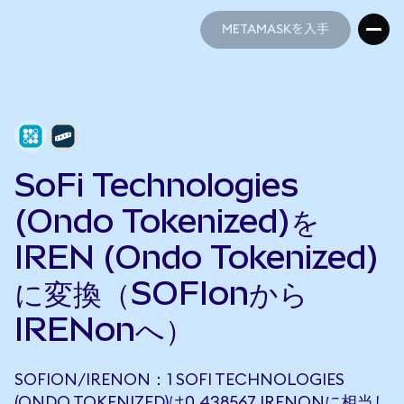
METAMASKを入手
METAMASKを入手
SoFi Technologies
(Ondo Tokenized)を
IREN (Ondo Tokenized)
に変換（SOFIonから
IRENonへ）
SOFION/IRENON：1 SOFI TECHNOLOGIES
(ONDO TOKENIZED)は0.438567 IRENONに相当し