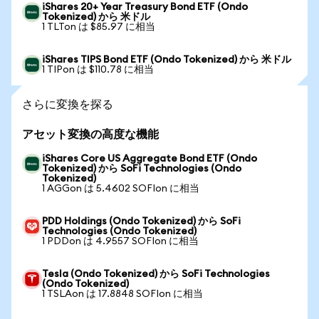
iShares 20+ Year Treasury Bond ETF (Ondo
Tokenized) から 米ドル
1 TLTon は $85.97 に相当
iShares TIPS Bond ETF (Ondo Tokenized) から 米ドル
1 TIPon は $110.78 に相当
さらに変換を探る
アセット変換の高度な機能
iShares Core US Aggregate Bond ETF (Ondo
Tokenized) から SoFi Technologies (Ondo
Tokenized)
1 AGGon は 5.4602 SOFIon に相当
PDD Holdings (Ondo Tokenized) から SoFi
Technologies (Ondo Tokenized)
1 PDDon は 4.9557 SOFIon に相当
Tesla (Ondo Tokenized) から SoFi Technologies
(Ondo Tokenized)
1 TSLAon は 17.8848 SOFIon に相当