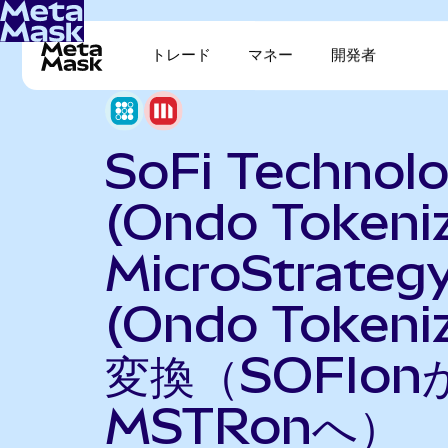
トレード
マネー
開発者
SoFi Technolo
(Ondo Tokeni
MicroStrateg
(Ondo Tokeni
変換（SOFIon
MSTRonへ）