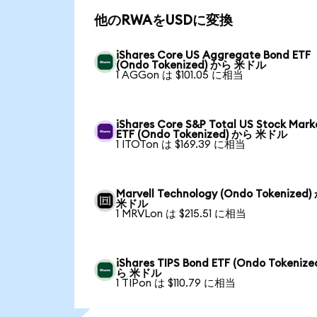
他のRWAをUSDに変換
iShares Core US Aggregate Bond ETF
(Ondo Tokenized) から 米ドル
1 AGGon は $101.05 に相当
iShares Core S&P Total US Stock Mark
ETF (Ondo Tokenized) から 米ドル
1 ITOTon は $169.39 に相当
Marvell Technology (Ondo Tokenized
米ドル
1 MRVLon は $215.51 に相当
iShares TIPS Bond ETF (Ondo Tokenize
ら 米ドル
1 TIPon は $110.79 に相当