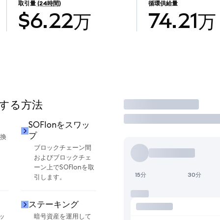
取引量
(24時間)
循環供給量
$6.22万
74.21万
用する方法
取引
SOFIonをスワッ
プ
交換
ブロックチェーン間
およびブロックチェ
ーン上でSOFIonを取
15分
30分
引します。
ステーキング
ッ
暗号資産を運用して