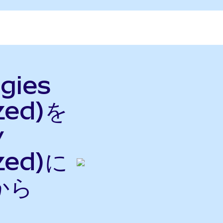
gies
zed)を
y
zed)に
から