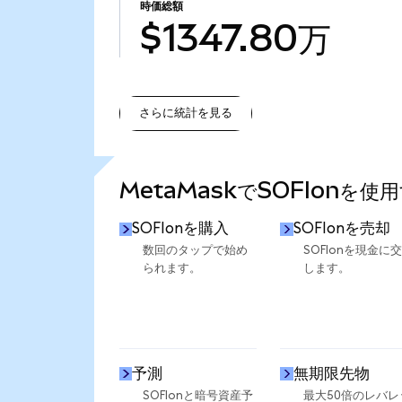
時価総額
$1347.80万
さらに統計を見る
さらに統計を見る
MetaMaskでSOFIonを使
SOFIonを購入
SOFIonを売却
数回のタップで始め
SOFIonを現金に
られます。
します。
予測
無期限先物
SOFIonと暗号資産予
最大50倍のレバレ