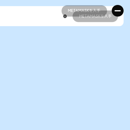
METAMASKを入手
METAMASKを入手
METAMASKを入手
METAMASKを入手