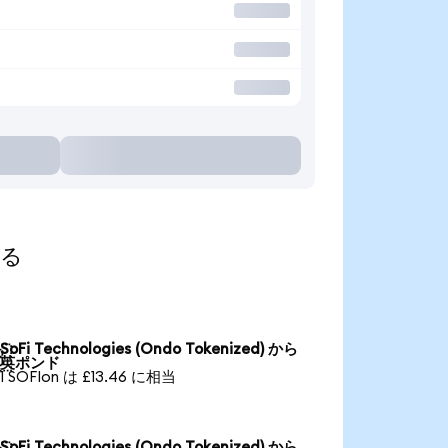
する
SoFi Technologies (Ondo Tokenized) から

英ポンド
1 SOFIon は £13.46 に相当
SoFi Technologies (Ondo Tokenized) から