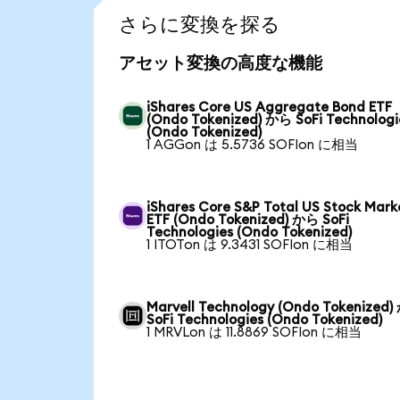
さらに変換を探る
アセット変換の高度な機能
iShares Core US Aggregate Bond ETF
(Ondo Tokenized) から SoFi Technologi
(Ondo Tokenized)
1 AGGon は 5.5736 SOFIon に相当
iShares Core S&P Total US Stock Mark
ETF (Ondo Tokenized) から SoFi
Technologies (Ondo Tokenized)
1 ITOTon は 9.3431 SOFIon に相当
Marvell Technology (Ondo Tokenized
SoFi Technologies (Ondo Tokenized)
1 MRVLon は 11.8869 SOFIon に相当