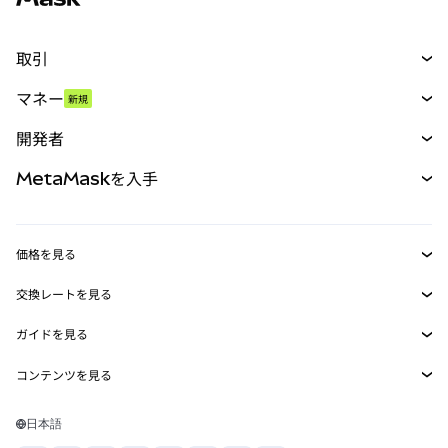
取引
スワップ
マネー
新規
予測
新規
購入
開発者
パーペチュアル
新規
カード
ドキュメントを表示
MetaMaskを入手
RWA
mUSD
新規
ダッシュボード
トランザクションシールド
収益化
Smart Accounts Kit
Agent Wallet
新規
価格を見る
埋め込みウォレット
Snaps
ビットコインの価格
交換レートを見る
MetaMask Connect
イーサリアムの価格
報酬
新規
BTC→USD
Solanaの価格
ガイドを見る
Snaps
セキュリティ
ETH→USD
BTCの購入
Shiba Inuの価格
USDT→INR
コンテンツを見る
Web3サービス
サポート
ETHの購入
Pepeの価格
ビットコインウォレット
BTC→USDT
SOLの購入
キャリア
Tetherの価格
Solanaウォレット
日本語
BTC→INR
PEPEの購入