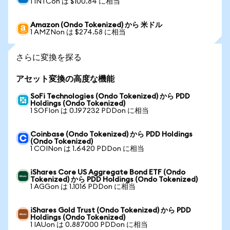
1 INTCon は $100.84 に相当
Amazon (Ondo Tokenized) から 米ドル
1 AMZNon は $274.58 に相当
さらに変換を探る
アセット変換の高度な機能
SoFi Technologies (Ondo Tokenized) から PDD
Holdings (Ondo Tokenized)
1 SOFIon は 0.197232 PDDon に相当
Coinbase (Ondo Tokenized) から PDD Holdings
(Ondo Tokenized)
1 COINon は 1.6420 PDDon に相当
iShares Core US Aggregate Bond ETF (Ondo
Tokenized) から PDD Holdings (Ondo Tokenized)
1 AGGon は 1.1016 PDDon に相当
iShares Gold Trust (Ondo Tokenized) から PDD
Holdings (Ondo Tokenized)
1 IAUon は 0.887000 PDDon に相当