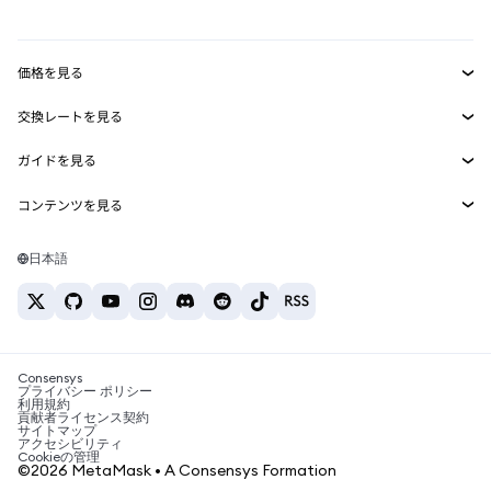
mUSD
新規
ダッシュボード
トランザクションシールド
収益化
Smart Accounts Kit
Agent Wallet
新規
価格を見る
埋め込みウォレット
Snaps
ビットコインの価格
交換レートを見る
MetaMask Connect
イーサリアムの価格
報酬
新規
BTC→USD
Solanaの価格
ガイドを見る
Snaps
セキュリティ
ETH→USD
BTCの購入
Shiba Inuの価格
USDT→INR
コンテンツを見る
Web3サービス
サポート
ETHの購入
Pepeの価格
ビットコインウォレット
BTC→USDT
SOLの購入
キャリア
Tetherの価格
Solanaウォレット
日本語
BTC→INR
PEPEの購入
お問い合わせ
USDCの価格
おすすめの暗号資産カード
ETH→USDT
USDTの購入
Chanlinkの価格
おすすめのモバイル暗号資産ウォレット
USDT→PHP
USDCの購入
Polymarketとは？
BTC→EUR
SHIBの購入
Consensys
税制関連ニュース
プライバシー ポリシー
利用規約
BNBの購入
貢献者ライセンス契約
暗号資産の購入方法は？
サイトマップ
アクセシビリティ
ビットコインを売るには？
Cookieの管理
©2026 MetaMask • A Consensys Formation