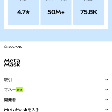
4.7
50M+
75.8K
SOL/KNC
MetaMaskサイトフッター
取引
スワップ
マネー
新規
予測
新規
購入
開発者
パーペチュアル
新規
カード
ドキュメントを表示
MetaMaskを入手
RWA