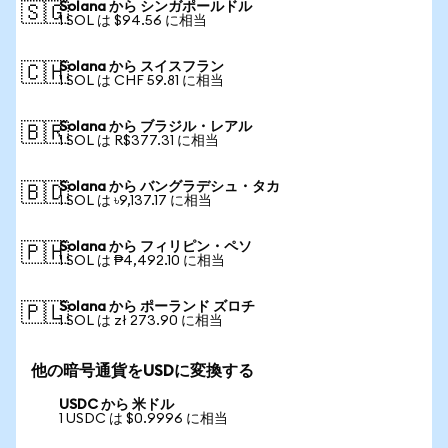
Solana から シンガポールドル
🇸🇬
1 SOL は $94.56 に相当
Solana から スイスフラン
🇨🇭
1 SOL は CHF 59.81 に相当
Solana から ブラジル・レアル
🇧🇷
1 SOL は R$377.31 に相当
Solana から バングラデシュ・タカ
🇧🇩
1 SOL は ৳9,137.17 に相当
Solana から フィリピン・ペソ
🇵🇭
1 SOL は ₱4,492.10 に相当
Solana から ポーランド ズロチ
🇵🇱
1 SOL は zł 273.90 に相当
他の暗号通貨をUSDに変換する
USDC から 米ドル
1 USDC は $0.9996 に相当