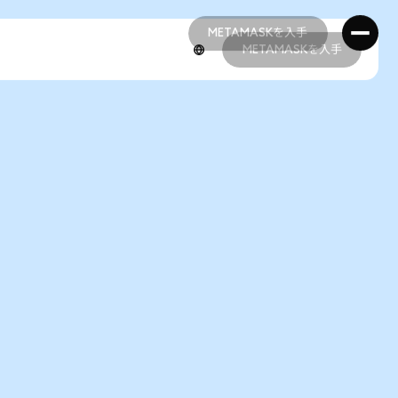
METAMASKを入手
METAMASKを入手
METAMASKを入手
METAMASKを入手