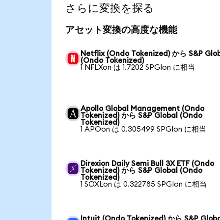
さらに変換を探る
アセット変換の高度な機能
Netflix (Ondo Tokenized) から S&P Glo
(Ondo Tokenized)
1 NFLXon は 1.7202 SPGIon に相当
Apollo Global Management (Ondo
Tokenized) から S&P Global (Ondo
Tokenized)
1 APOon は 0.305499 SPGIon に相当
Direxion Daily Semi Bull 3X ETF (Ondo
Tokenized) から S&P Global (Ondo
Tokenized)
1 SOXLon は 0.322785 SPGIon に相当
Intuit (Ondo Tokenized) から S&P Glob