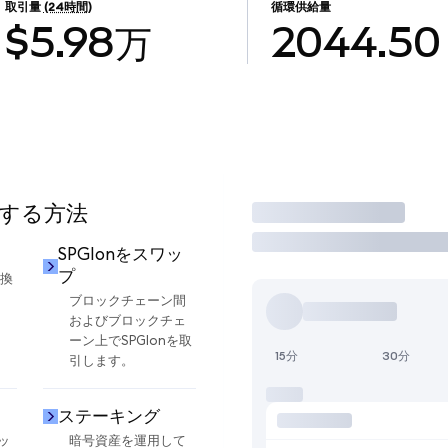
取引量
(24時間)
循環供給量
$5.98万
2044.50
用する方法
取引
SPGIonをスワッ
プ
交換
ブロックチェーン間
およびブロックチェ
ーン上でSPGIonを取
15分
30分
引します。
ステーキング
ッ
暗号資産を運用して