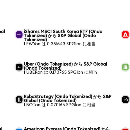
bal
iShares MSCI South Korea ETF (Ondo
Tokenized) から S&P Global (Ondo
Tokenized)
1 EWYon は 0.381543 SPGIon に相当
Uber (Ondo Tokenized) から S&P Global
(Ondo Tokenized)
1 UBERon は 0.173765 SPGIon に相当
RoboStrategy (Ondo Tokenized) から S&P
Global (Ondo Tokenized)
1 BOTon は 0.070166 SPGIon に相当
al
American Express (Ondo Tokenized) から