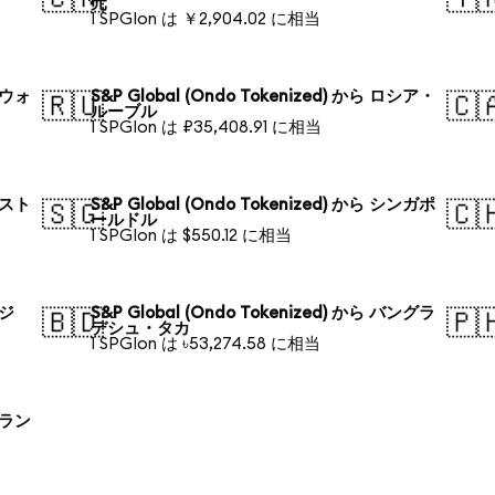
元
1 SPGIon は ￥2,904.02 に相当
韓国ウォ
S&P Global (Ondo Tokenized) から ロシア・
🇷🇺
🇨
ルーブル
1 SPGIon は ₽35,408.91 に相当
オースト
S&P Global (Ondo Tokenized) から シンガポ
🇸🇬
🇨
ールドル
1 SPGIon は $550.12 に相当
ラジ
S&P Global (Ondo Tokenized) から バングラ
🇧🇩
🇵
デシュ・タカ
1 SPGIon は ৳53,274.58 に相当
ポーラン