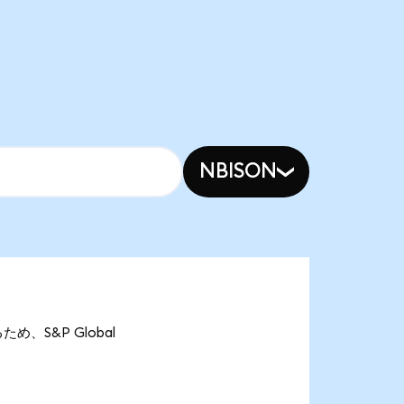
NBISON
るため、S&P Global