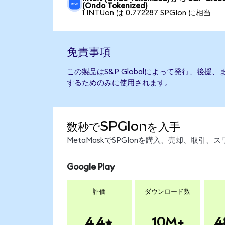
(Ondo Tokenized)
1 INTUon は 0.772287 SPGIon に相当
免責事項
この製品はS&P Globalによって発行、後
するためのみに使用されます。
数秒でSPGIonを入手
MetaMaskでSPGIonを購入、売却、取
Google Play
評価
ダウンロード数
4.4
10M+
4