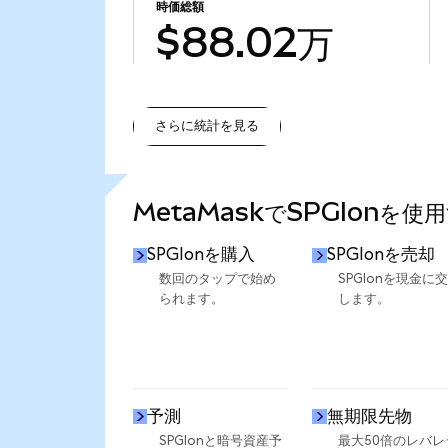
時価総額
$88.02万
さらに統計を見る
さらに統計を見る
MetaMaskでSPGIonを使
SPGIonを購入
SPGIonを売却
数回のタップで始め
SPGIonを現金に
られます。
します。
予測
無期限先物
SPGIonと暗号資産予
最大50倍のレバレ