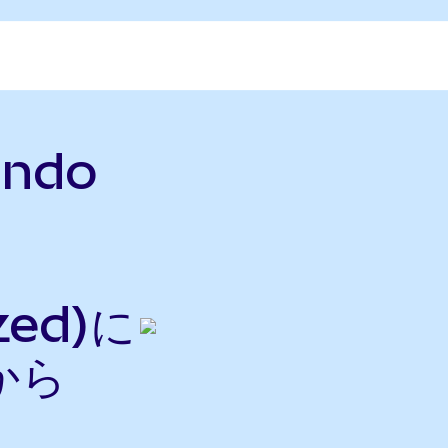
Ondo
zed)に
から