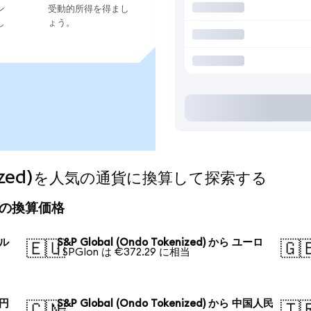
ン
受動的所得を得まし
し
ょう。
okenized)を人気の通貨に換算して探索する
の今日の換算価格
ドル
S&P Global (Ondo Tokenized) から ユーロ
🇪🇺
🇬
1 SPGIon は €372.29 に相当
本円
S&P Global (Ondo Tokenized) から 中国人民
🇨🇳
🇹