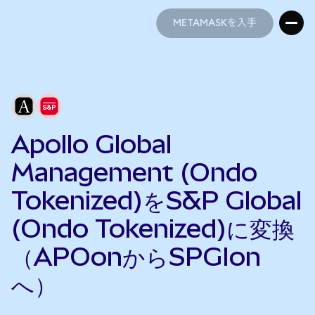
METAMASKを入手
METAMASKを入手
Apollo Global
Management (Ondo
Tokenized)をS&P Global
(Ondo Tokenized)に変換
（APOonからSPGIon
へ）