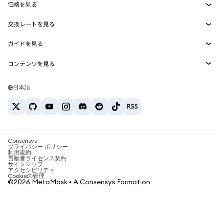
価格を見る
埋め込みウォレット
Snaps
ビットコインの価格
交換レートを見る
MetaMask Connect
イーサリアムの価格
報酬
新規
BTC→USD
Solanaの価格
ガイドを見る
Snaps
セキュリティ
ETH→USD
BTCの購入
Shiba Inuの価格
USDT→INR
コンテンツを見る
Web3サービス
サポート
ETHの購入
Pepeの価格
ビットコインウォレット
BTC→USDT
SOLの購入
キャリア
Tetherの価格
Solanaウォレット
日本語
BTC→INR
PEPEの購入
お問い合わせ
USDCの価格
おすすめの暗号資産カード
ETH→USDT
USDTの購入
Chanlinkの価格
おすすめのモバイル暗号資産ウォレット
USDT→PHP
USDCの購入
Polymarketとは？
BTC→EUR
SHIBの購入
Consensys
税制関連ニュース
プライバシー ポリシー
利用規約
BNBの購入
貢献者ライセンス契約
暗号資産の購入方法は？
サイトマップ
アクセシビリティ
ビットコインを売るには？
Cookieの管理
©2026 MetaMask • A Consensys Formation