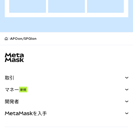
APOon/SPGIon
MetaMaskサイトフッター
取引
スワップ
マネー
新規
予測
新規
購入
開発者
パーペチュアル
新規
カード
ドキュメントを表示
MetaMaskを入手
RWA
mUSD
新規
ダッシュボード
トランザクションシールド
収益化
Smart Accounts Kit
Agent Wallet
新規