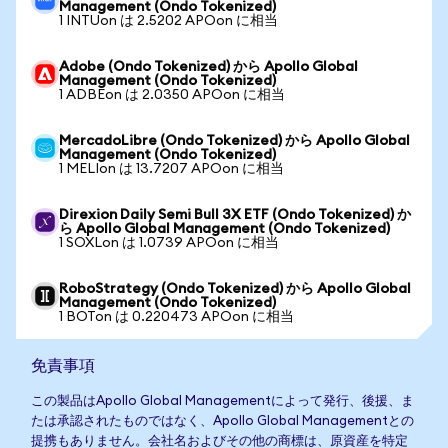
Management (Ondo Tokenized)
1 INTUon は 2.5202 APOon に相当
Adobe (Ondo Tokenized) から Apollo Global
Management (Ondo Tokenized)
1 ADBEon は 2.0350 APOon に相当
MercadoLibre (Ondo Tokenized) から Apollo Global
Management (Ondo Tokenized)
1 MELIon は 13.7207 APOon に相当
Direxion Daily Semi Bull 3X ETF (Ondo Tokenized) か
ら Apollo Global Management (Ondo Tokenized)
1 SOXLon は 1.0739 APOon に相当
RoboStrategy (Ondo Tokenized) から Apollo Global
Management (Ondo Tokenized)
1 BOTon は 0.220473 APOon に相当
免責事項
この製品はApollo Global Managementによって発行、後援、ま
たは承認されたものではなく、Apollo Global Managementとの
提携もありません。会社名およびその他の商標は、原資産を特定