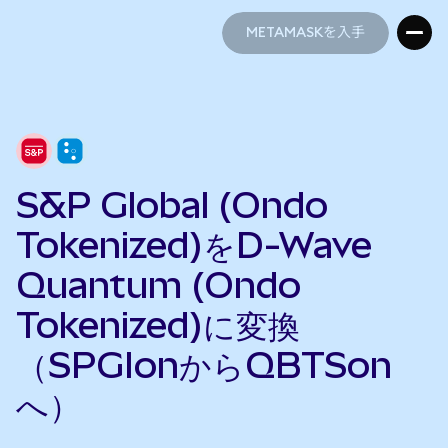
METAMASKを入手
METAMASKを入手
S&P Global (Ondo
Tokenized)をD-Wave
Quantum (Ondo
Tokenized)に変換
（SPGIonからQBTSon
へ）