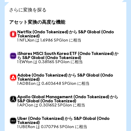
さらに変換を探る
アセット変換の高度な機能
Netflix (Ondo Tokenized) から S&P Global (Ondo
Tokenized)
1 NFLXon は 1.6986 SPGIon に相当
iShares MSCI South Korea ETF (Ondo Tokenized) か
ら S&P Global (Ondo Tokenized)
1 EWYon は 0.381165 SPGIon に相当
Adobe (Ondo Tokenized) から S&P Global (Ondo
Tokenized)
1 ADBEon は 0.603648 SPGIon に相当
Apollo Global Management (Ondo Tokenized) から
S&P Global (Ondo Tokenized)
1 APOon は 0.301652 SPGIon に相当
Uber (Ondo Tokenized) から S&P Global (Ondo
Tokenized)
1 UBERon は 0.170796 SPGIon に相当