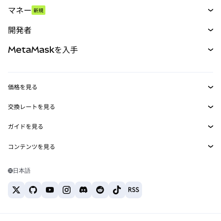
スワップ
マネー
新規
予測
新規
購入
開発者
パーペチュアル
新規
カード
ドキュメントを表示
MetaMaskを入手
RWA
mUSD
新規
ダッシュボード
トランザクションシールド
収益化
Smart Accounts Kit
Agent Wallet
新規
価格を見る
埋め込みウォレット
Snaps
ビットコインの価格
交換レートを見る
MetaMask Connect
イーサリアムの価格
報酬
新規
BTC→USD
Solanaの価格
ガイドを見る
Snaps
セキュリティ
ETH→USD
BTCの購入
Shiba Inuの価格
USDT→INR
コンテンツを見る
Web3サービス
サポート
ETHの購入
Pepeの価格
ビットコインウォレット
BTC→USDT
SOLの購入
キャリア
Tetherの価格
Solanaウォレット
日本語
BTC→INR
PEPEの購入
お問い合わせ
USDCの価格
おすすめの暗号資産カード
ETH→USDT
USDTの購入
Chanlinkの価格
おすすめのモバイル暗号資産ウォレット
USDT→PHP
USDCの購入
Polymarketとは？
BTC→EUR