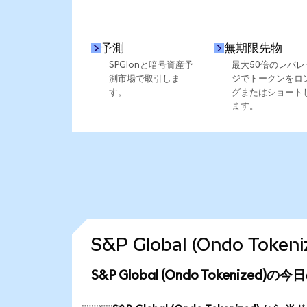
予測
無期限先物
SPGIonと暗号資産予
最大50倍のレバレ
測市場で取引しま
ジでトークンをロ
す。
グまたはショート
ます。
S&P Global (Ondo T
S&P Global (Ondo Tokenized)