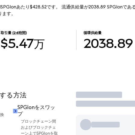
は、1SPGIonあたり$428.52です。 流通供給量が2038.89 SPGIonであ
なります。
取引量
(24時間)
循環供給量
$5.47万
2038.89
用する方法
取引
SPGIonをスワッ
プ
交換
ブロックチェーン間
およびブロックチェ
ーン上でSPGIonを取