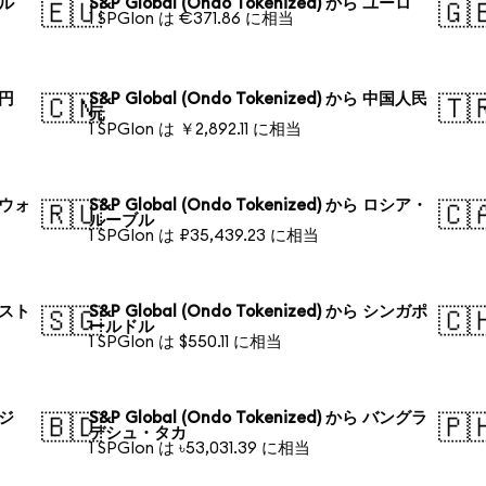
ドル
S&P Global (Ondo Tokenized) から ユーロ
🇪🇺
🇬
1 SPGIon は €371.86 に相当
本円
S&P Global (Ondo Tokenized) から 中国人民
🇨🇳
🇹
元
1 SPGIon は ￥2,892.11 に相当
韓国ウォ
S&P Global (Ondo Tokenized) から ロシア・
🇷🇺
🇨
ルーブル
1 SPGIon は ₽35,439.23 に相当
オースト
S&P Global (Ondo Tokenized) から シンガポ
🇸🇬
🇨
ールドル
1 SPGIon は $550.11 に相当
ラジ
S&P Global (Ondo Tokenized) から バングラ
🇧🇩
🇵
デシュ・タカ
1 SPGIon は ৳53,031.39 に相当