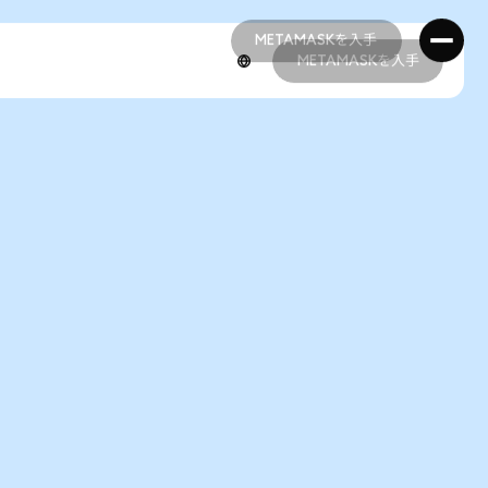
METAMASKを入手
METAMASKを入手
METAMASKを入手
METAMASKを入手