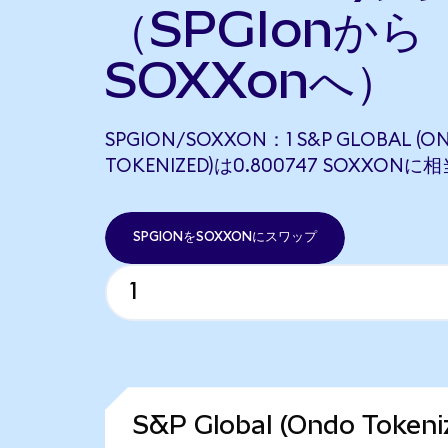
（SPGIonから
SOXXonへ）
SPGION/SOXXON：1 S&P GLOBAL (O
TOKENIZED)は0.800747 SOXXON
SPGIONをSOXXONにスワップ
S&P Global (Ondo Tok