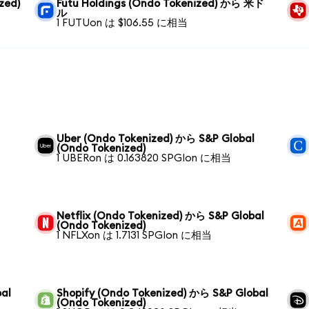
zed)
Futu Holdings (Ondo Tokenized) から 米ド
ル
1 FUTUon は $106.55 に相当
Uber (Ondo Tokenized) から S&P Global
(Ondo Tokenized)
1 UBERon は 0.163820 SPGIon に相当
Netflix (Ondo Tokenized) から S&P Global
(Ondo Tokenized)
1 NFLXon は 1.7131 SPGIon に相当
al
Shopify (Ondo Tokenized) から S&P Global
(Ondo Tokenized)