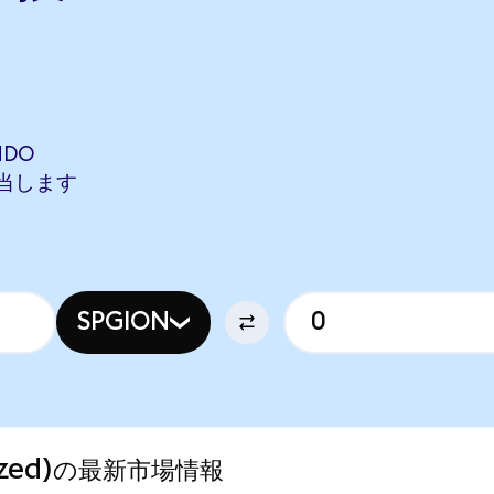
NDO
に相当します
SPGION
enized)の最新市場情報