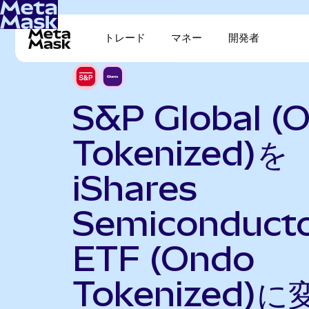
トレード
マネー
開発者
S&P Global (
Tokenized)を
iShares
Semiconduct
ETF (Ondo
Tokenized)に