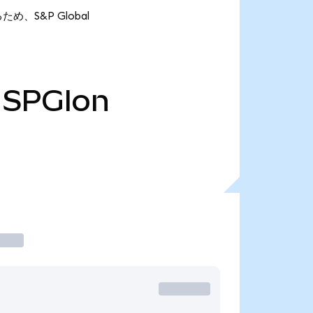
るため、S&P Global
SPGIon