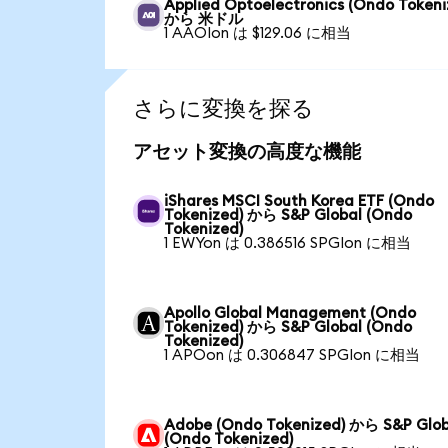
Applied Optoelectronics (Ondo Tokeni
から 米ドル
1 AAOIon は $129.06 に相当
さらに変換を探る
アセット変換の高度な機能
iShares MSCI South Korea ETF (Ondo
Tokenized) から S&P Global (Ondo
Tokenized)
1 EWYon は 0.386516 SPGIon に相当
Apollo Global Management (Ondo
Tokenized) から S&P Global (Ondo
Tokenized)
1 APOon は 0.306847 SPGIon に相当
Adobe (Ondo Tokenized) から S&P Glob
(Ondo Tokenized)