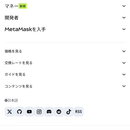
スワップ
マネー
新規
予測
新規
購入
開発者
パーペチュアル
新規
カード
ドキュメントを表示
MetaMaskを入手
RWA
mUSD
新規
ダッシュボード
トランザクションシールド
収益化
Smart Accounts Kit
Agent Wallet
新規
価格を見る
埋め込みウォレット
Snaps
ビットコインの価格
交換レートを見る
MetaMask Connect
イーサリアムの価格
報酬
新規
BTC→USD
Solanaの価格
ガイドを見る
Snaps
セキュリティ
ETH→USD
BTCの購入
Shiba Inuの価格
USDT→INR
コンテンツを見る
Web3サービス
サポート
ETHの購入
Pepeの価格
ビットコインウォレット
BTC→USDT
SOLの購入
キャリア
Tetherの価格
Solanaウォレット
日本語
BTC→INR
PEPEの購入
お問い合わせ
USDCの価格
おすすめの暗号資産カード
ETH→USDT
USDTの購入
Chanlinkの価格
おすすめのモバイル暗号資産ウォレット
USDT→PHP
USDCの購入
Polymarketとは？
BTC→EUR