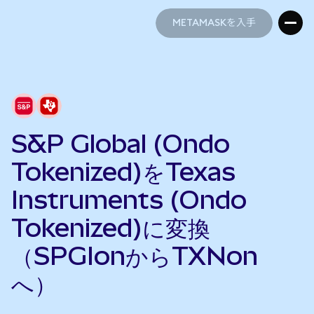
METAMASKを入手
METAMASKを入手
S&P Global (Ondo
Tokenized)をTexas
Instruments (Ondo
Tokenized)に変換
（SPGIonからTXNon
へ）