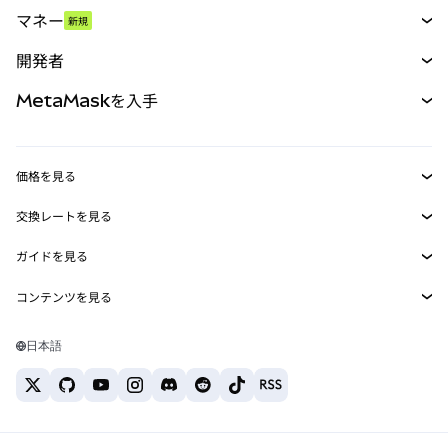
スワップ
マネー
新規
予測
新規
購入
開発者
パーペチュアル
新規
カード
ドキュメントを表示
MetaMaskを入手
RWA
mUSD
新規
ダッシュボード
トランザクションシールド
収益化
Smart Accounts Kit
Agent Wallet
新規
価格を見る
埋め込みウォレット
Snaps
ビットコインの価格
交換レートを見る
MetaMask Connect
イーサリアムの価格
報酬
新規
BTC→USD
Solanaの価格
ガイドを見る
Snaps
セキュリティ
ETH→USD
BTCの購入
Shiba Inuの価格
USDT→INR
コンテンツを見る
Web3サービス
サポート
ETHの購入
Pepeの価格
ビットコインウォレット
BTC→USDT
SOLの購入
キャリア
Tetherの価格
Solanaウォレット
日本語
BTC→INR
PEPEの購入
お問い合わせ
USDCの価格
おすすめの暗号資産カード
ETH→USDT
USDTの購入
Chanlinkの価格
おすすめのモバイル暗号資産ウォレット
USDT→PHP
USDCの購入
Polymarketとは？
BTC→EUR