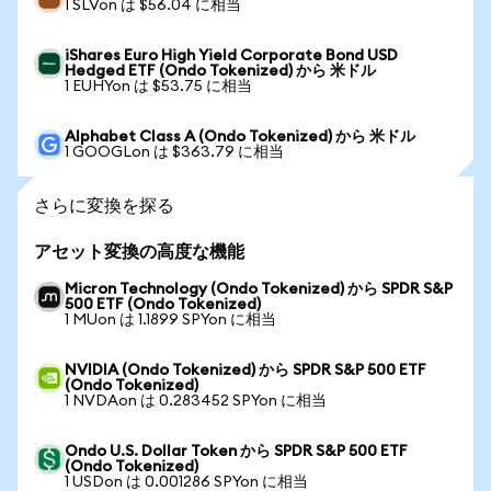
1 SLVon は $56.04 に相当
iShares Euro High Yield Corporate Bond USD
Hedged ETF (Ondo Tokenized) から 米ドル
1 EUHYon は $53.75 に相当
Alphabet Class A (Ondo Tokenized) から 米ドル
1 GOOGLon は $363.79 に相当
さらに変換を探る
アセット変換の高度な機能
Micron Technology (Ondo Tokenized) から SPDR S&P
500 ETF (Ondo Tokenized)
1 MUon は 1.1899 SPYon に相当
NVIDIA (Ondo Tokenized) から SPDR S&P 500 ETF
(Ondo Tokenized)
1 NVDAon は 0.283452 SPYon に相当
Ondo U.S. Dollar Token から SPDR S&P 500 ETF
(Ondo Tokenized)
1 USDon は 0.001286 SPYon に相当