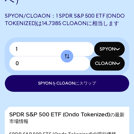
SPYON/CLOAON：1 SPDR S&P 500 ETF (ONDO
TOKENIZED)は14.7385 CLOAONに相当します
SPYON
CLOAON
SPYONをCLOAONにスワップ
SPDR S&P 500 ETF (Ondo Tokenized)の最新
市場情報