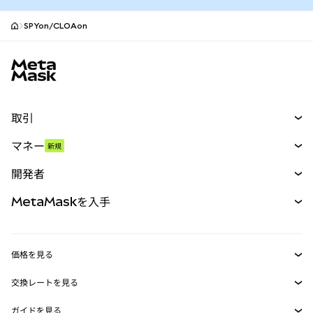
SPYon/CLOAon
MetaMaskサイトフッター
取引
スワップ
マネー
新規
予測
新規
購入
開発者
パーペチュアル
新規
カード
ドキュメントを表示
MetaMaskを入手
RWA
mUSD
新規
ダッシュボード
トランザクションシールド
収益化
Smart Accounts Kit
Agent Wallet
新規
価格を見る
埋め込みウォレット
Snaps
ビットコインの価格
交換レートを見る
MetaMask Connect
イーサリアムの価格
報酬
新規
BTC→USD
Solanaの価格
ガイドを見る