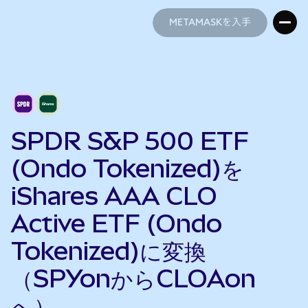
METAMASKを入手
METAMASKを入手
SPDR S&P 500 ETF
(Ondo Tokenized)を
iShares AAA CLO
Active ETF (Ondo
Tokenized)に変換
（SPYonからCLOAon
へ）