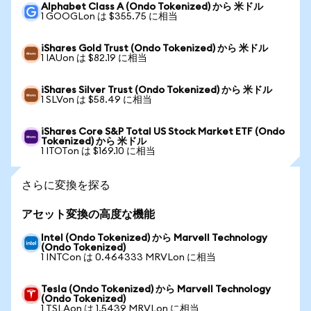
Alphabet Class A (Ondo Tokenized) から 米ドル
1 GOOGLon は $355.75 に相当
iShares Gold Trust (Ondo Tokenized) から 米ドル
1 IAUon は $82.19 に相当
iShares Silver Trust (Ondo Tokenized) から 米ドル
1 SLVon は $58.49 に相当
iShares Core S&P Total US Stock Market ETF (Ondo
Tokenized) から 米ドル
1 ITOTon は $169.10 に相当
さらに変換を探る
アセット変換の高度な機能
Intel (Ondo Tokenized) から Marvell Technology
(Ondo Tokenized)
1 INTCon は 0.464333 MRVLon に相当
Tesla (Ondo Tokenized) から Marvell Technology
(Ondo Tokenized)
1 TSLAon は 1.5439 MRVLon に相当