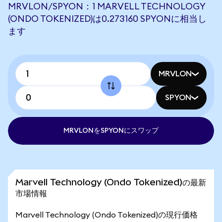
MRVLON/SPYON：1 MARVELL TECHNOLOGY
(ONDO TOKENIZED)は0.273160 SPYONに相当し
ます
MRVLON
SPYON
MRVLONをSPYONにスワップ
Marvell Technology (Ondo Tokenized)の最新
市場情報
Marvell Technology (Ondo Tokenized)の現行価格