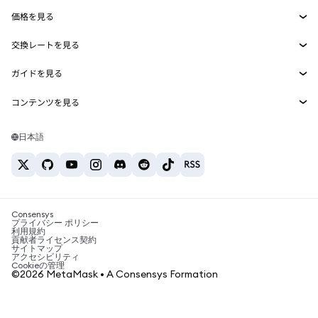
Smart Accounts Kit
Agent Wallet
新規
価格を見る
埋め込みウォレット
Snaps
ビットコインの価格
交換レートを見る
MetaMask Connect
イーサリアムの価格
報酬
新規
BTC→USD
Solanaの価格
ガイドを見る
Snaps
セキュリティ
ETH→USD
BTCの購入
Shiba Inuの価格
USDT→INR
コンテンツを見る
Web3サービス
サポート
ETHの購入
Pepeの価格
ビットコインウォレット
BTC→USDT
SOLの購入
キャリア
Tetherの価格
Solanaウォレット
日本語
BTC→INR
PEPEの購入
お問い合わせ
USDCの価格
おすすめの暗号資産カード
ETH→USDT
USDTの購入
Chanlinkの価格
おすすめのモバイル暗号資産ウォレット
USDT→PHP
USDCの購入
Polymarketとは？
BTC→EUR
SHIBの購入
Consensys
税制関連ニュース
プライバシー ポリシー
利用規約
BNBの購入
貢献者ライセンス契約
暗号資産の購入方法は？
サイトマップ
アクセシビリティ
ビットコインを売るには？
Cookieの管理
©2026 MetaMask • A Consensys Formation