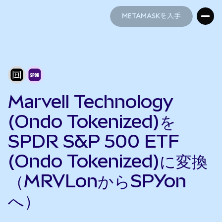
METAMASKを入手
METAMASKを入手
Marvell Technology
(Ondo Tokenized)を
SPDR S&P 500 ETF
(Ondo Tokenized)に変換
（MRVLonからSPYon
へ）