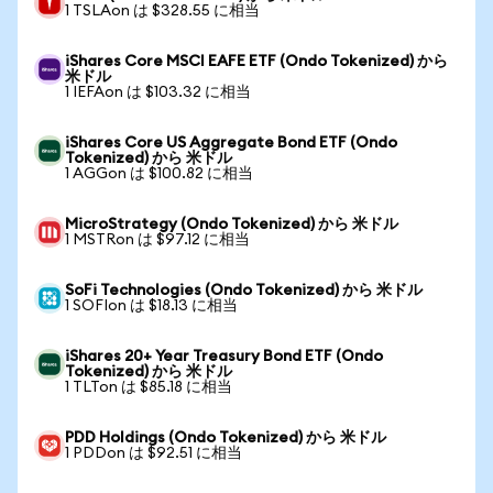
1 TSLAon は $328.55 に相当
iShares Core MSCI EAFE ETF (Ondo Tokenized) から
米ドル
1 IEFAon は $103.32 に相当
iShares Core US Aggregate Bond ETF (Ondo
Tokenized) から 米ドル
1 AGGon は $100.82 に相当
MicroStrategy (Ondo Tokenized) から 米ドル
1 MSTRon は $97.12 に相当
SoFi Technologies (Ondo Tokenized) から 米ドル
1 SOFIon は $18.13 に相当
iShares 20+ Year Treasury Bond ETF (Ondo
Tokenized) から 米ドル
1 TLTon は $85.18 に相当
PDD Holdings (Ondo Tokenized) から 米ドル
1 PDDon は $92.51 に相当