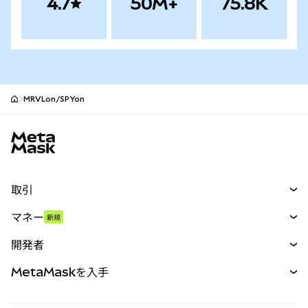
4.7
50M+
75.8K
MRVLon/SPYon
MetaMaskサイトフッター
取引
スワップ
マネー
新規
予測
新規
購入
開発者
パーペチュアル
新規
カード
ドキュメントを表示
MetaMaskを入手
RWA
mUSD
新規
ダッシュボード
トランザクションシールド
収益化