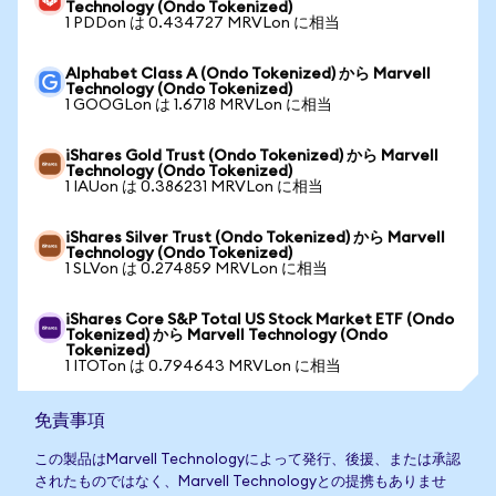
Technology (Ondo Tokenized)
1 PDDon は 0.434727 MRVLon に相当
Alphabet Class A (Ondo Tokenized) から Marvell
Technology (Ondo Tokenized)
1 GOOGLon は 1.6718 MRVLon に相当
iShares Gold Trust (Ondo Tokenized) から Marvell
Technology (Ondo Tokenized)
1 IAUon は 0.386231 MRVLon に相当
iShares Silver Trust (Ondo Tokenized) から Marvell
Technology (Ondo Tokenized)
1 SLVon は 0.274859 MRVLon に相当
iShares Core S&P Total US Stock Market ETF (Ondo
Tokenized) から Marvell Technology (Ondo
Tokenized)
1 ITOTon は 0.794643 MRVLon に相当
免責事項
この製品はMarvell Technologyによって発行、後援、または承認
されたものではなく、Marvell Technologyとの提携もありませ