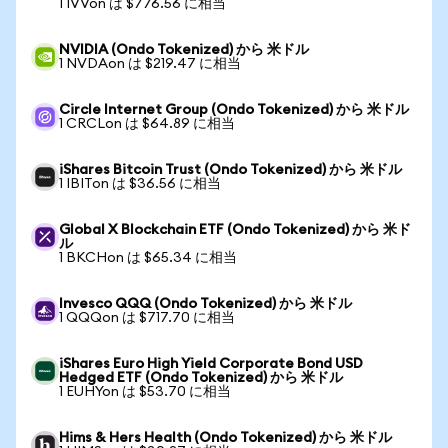
1 IVVon は $776.56 に相当
NVIDIA (Ondo Tokenized) から 米ドル
1 NVDAon は $219.47 に相当
Circle Internet Group (Ondo Tokenized) から 米ドル
1 CRCLon は $64.89 に相当
iShares Bitcoin Trust (Ondo Tokenized) から 米ドル
1 IBITon は $36.56 に相当
Global X Blockchain ETF (Ondo Tokenized) から 米ド
ル
1 BKCHon は $65.34 に相当
Invesco QQQ (Ondo Tokenized) から 米ドル
1 QQQon は $717.70 に相当
iShares Euro High Yield Corporate Bond USD
Hedged ETF (Ondo Tokenized) から 米ドル
1 EUHYon は $53.70 に相当
Hims & Hers Health (Ondo Tokenized) から 米ドル