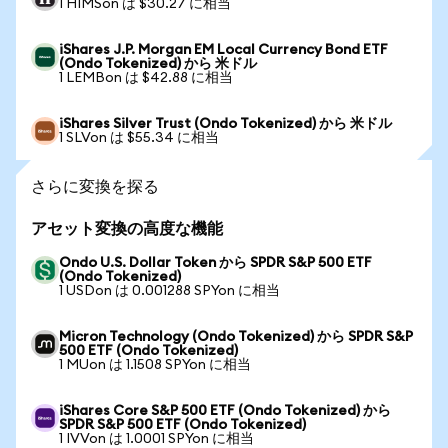
1 HIMSon は $30.27 に相当
iShares J.P. Morgan EM Local Currency Bond ETF
(Ondo Tokenized) から 米ドル
1 LEMBon は $42.88 に相当
iShares Silver Trust (Ondo Tokenized) から 米ドル
1 SLVon は $55.34 に相当
さらに変換を探る
アセット変換の高度な機能
Ondo U.S. Dollar Token から SPDR S&P 500 ETF
(Ondo Tokenized)
1 USDon は 0.001288 SPYon に相当
Micron Technology (Ondo Tokenized) から SPDR S&P
500 ETF (Ondo Tokenized)
1 MUon は 1.1508 SPYon に相当
iShares Core S&P 500 ETF (Ondo Tokenized) から
SPDR S&P 500 ETF (Ondo Tokenized)
1 IVVon は 1.0001 SPYon に相当