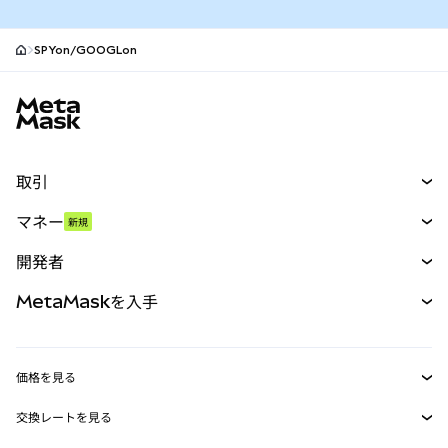
SPYon/GOOGLon
MetaMaskサイトフッター
取引
スワップ
マネー
新規
予測
新規
購入
開発者
パーペチュアル
新規
カード
ドキュメントを表示
MetaMaskを入手
RWA
mUSD
新規
ダッシュボード
トランザクションシールド
収益化
Smart Accounts Kit
Agent Wallet
新規
価格を見る
埋め込みウォレット
Snaps
ビットコインの価格
交換レートを見る
MetaMask Connect
イーサリアムの価格
報酬
新規
BTC→USD